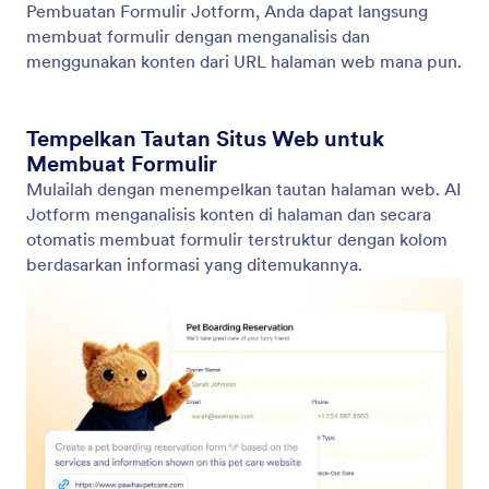
Mulai dengan Perintah Pra-Bangun
Percepat pembuatan formulir dengan memulai dari
perintah pra-bangun yang dirancang untuk
membuat formulir lengkap dalam hitungan detik.