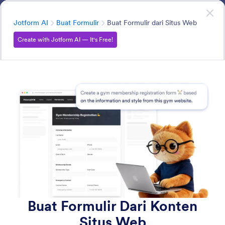
Dialog dimulai
Buat dengan Jotform AI
— Gratis!
Kategori
Jotform AI
Buat Formulir
Buat Formulir dari Situs Web
Create with Jotform AI — It's Free!
Create Forms
Buat formulir secara instan dengan AI Jotform dengan
mendeskripsikan apa yang Anda butuhkan, mengunggah
file atau gambar, atau mengimpor formulir dari URL.
Cari di semua Fitur
Kategori Fitur
Kategori
Jotform AI
Buat Formulir