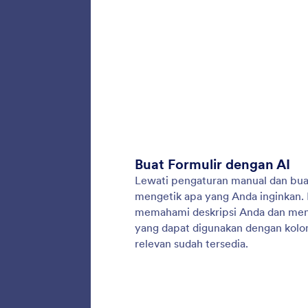
Buat F
Tempelk
mengana
formulir