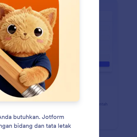
: Start With Pre Built Prom
Pelajari Lebih Lanjut
lai dengan Perintah Pra-Bangun
cepat pembuatan formulir dengan memulai dari perintah
-bangun yang dirancang untuk membuat formulir
gkap dalam hitungan detik.