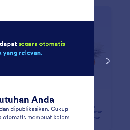
: Create Forms From Docu
Pelajari Lebih Lanjut
at Formulir dari Dokumen
gah dokumen yang berisi informasi yang ingin Anda
h menjadi formulir. AI Jotform akan menganalisis konten
 secara otomatis membuat kolom formulir yang relevan.