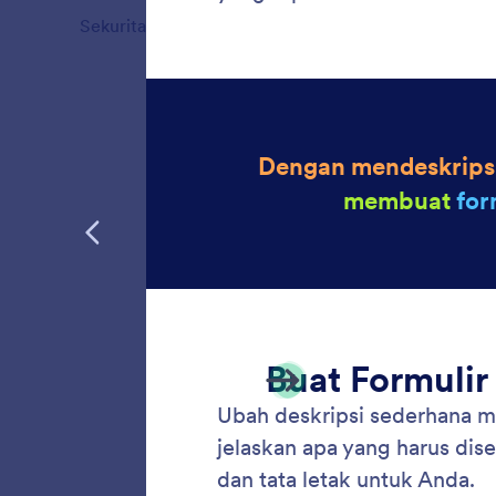
Sekuritas
4
Fitur
Buat 
Unggah g
referens
mengint
relevan.