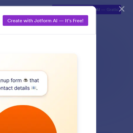
lorasi
Produk AI
Buat dengan Jotform AI
— Gratis!
Create with Jotform AI — It's Free!
n apa yang Anda
 dari URL.