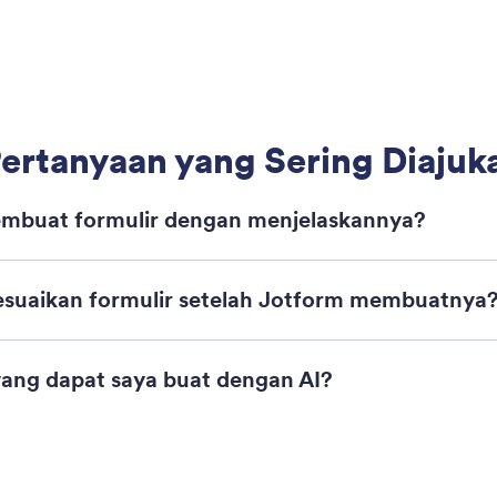
ormulir dari Spreadsheet
file CSV atau Excel dan AI Jotform langsung
ersi spreadsheet Anda menjadi formulir online
ktur dengan kolom yang tepat.