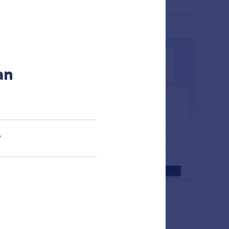
: Create Forms From Sprea
Pelajari Lebih Lanjut