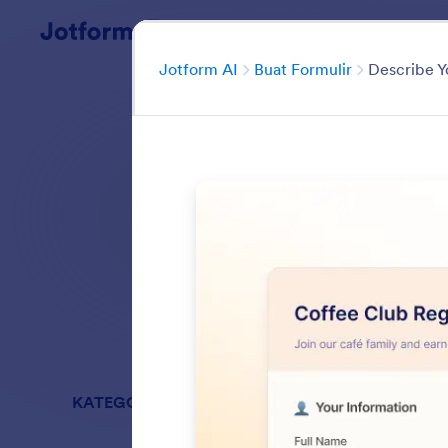
Dialog dimulai
Kategori
Jotform AI
Buat Formulir
Describe Y
Buat formulir 
butuhkan,
Cari di semua Fi
KATEGORI
Jotform AI