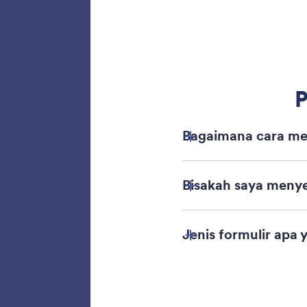
Buat F
Unggah 
mengonv
terstru