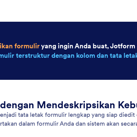
: Create Forms From Images
Pelajari Lebih Lanjut
Formulir dari Gambar
Bu
ambar seperti foto produk, selebaran, sketsa, atau
Ung
i visual apa pun, dan AI Jotform akan
uba
erpretasikan konten untuk membuat formulir yang
dan