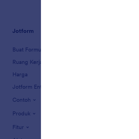
Jotform
Marketplace
Buat Formulir
Templat
Ruang Kerja Saya
Tema Formulir
Harga
Widget Formulir
Jotform Enterprise
Integrasi
Contoh
Widget Situs We
Produk
Fitur