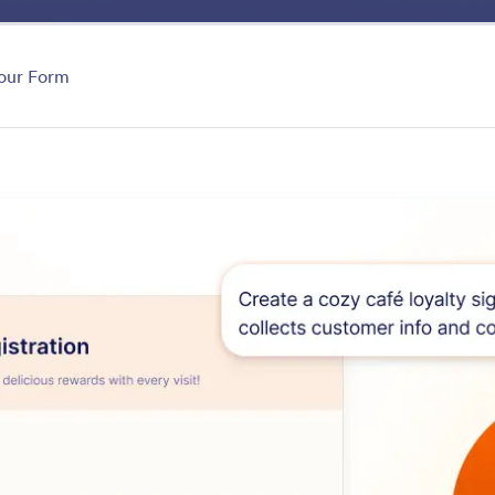
Manfaat
Fitur
Eksp
our Form
Create Forms
secara instan dengan AI Jotform dengan mendeskripsika
 mengunggah file atau gambar, atau mengimpor formulir
tur
Kategori
Buat Formulir