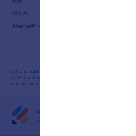
Alat
Alat AI
Alternatif
Jotform adalah pembuat formulir online termudah dengan formulir
{footerFormTemplatCount}+ templat formulir, 150+ integrasi, dan
memerlukan formulir profesional tanpa pengkodean.
4 Embarcadero Center, Suite 780, San Franci
© 2026 Jotform Inc. The name "Jotform" and the Jo