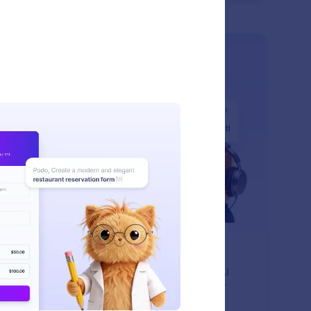
: Create Forms By Speakin
Pelajari Lebih Lanjut
at Formulir dengan Berbicara
t formulir dengan menyebutkan kebutuhan Anda. AI
form mengubah suara Anda menjadi konten formulir
struktur secara instan.