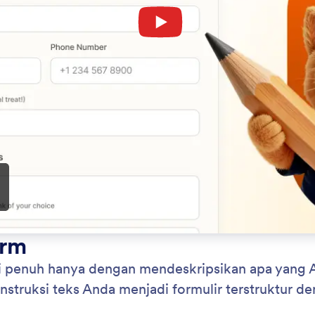
: Describe Your Form
Pelajari Lebih Lanjut
ibe Your Form
Mu
rmulir yang berfungsi penuh hanya dengan
Per
skan apa yang Anda butuhkan. Jotform secara
pra
s membuat formulir terstruktur dengan bidang yang
len
berdasarkan instruksi Anda.