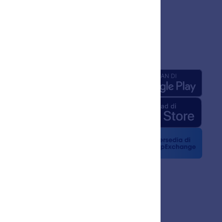
sahaan
Aplikasi
ng Kami
 Jotform untuk AI
edia
 Berita
n
sama
a Pelanggan