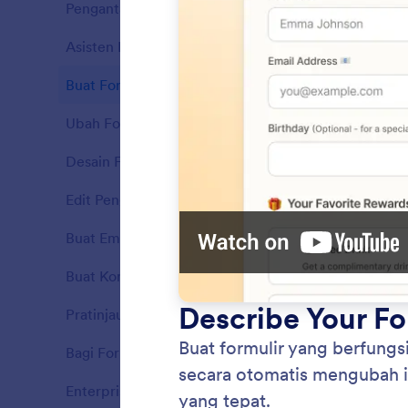
Pengantar
11
Asisten Ruang Kerja
7
Fitur
Buat Formulir
7
Fitur
Ubah Formulir
10
Fitur
Desain Formulir
5
Fitur
Edit Pengaturan Formulir
5
Fitur
Buat Email
3
Fitur
Buat Kondisi
6
Descr
Fitur
Buat fo
Pratinjau Formulir
2
Fitur
menjela
otomati
Bagi Formulir
2
Fitur
relevan 
Enterprise
3
Fitur