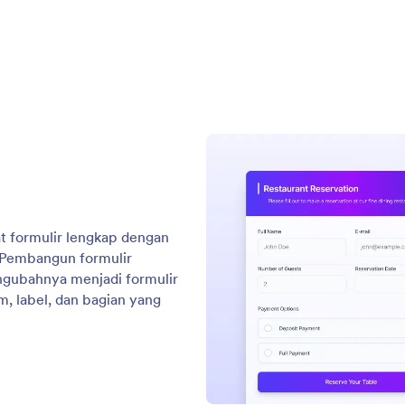
: Create Forms From Websites
Pelajari Lebih Lanjut
ormulir dari Situs Web
Bu
an URL halaman web dan AI Jotform akan
Bua
lisis kontennya untuk secara otomatis membuat
Jot
 terstruktur dengan kolom yang relevan.
ter