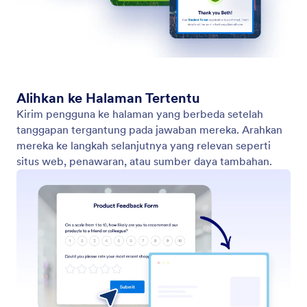
Perutean Email Bersyarat
Arahkan tanggapan formulir secara otomatis ke
penerima yang tepat menggunakan perutean email
bertenaga AI.