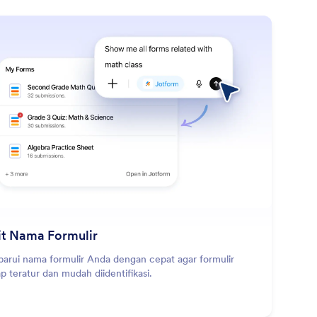
: Edit Form Name
Pelajari Lebih Lanjut
it Nama Formulir
barui nama formulir Anda dengan cepat agar formulir
ap teratur dan mudah diidentifikasi.