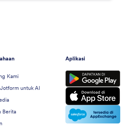
sahaan
Aplikasi
ng Kami
 Jotform untuk AI
edia
 Berita
n