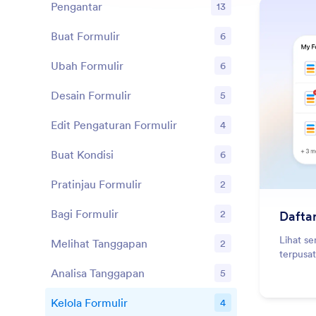
Pengantar
13
Buat Formulir
6
Fitur
Ubah Formulir
6
Fitur
Desain Formulir
5
Fitur
Edit Pengaturan Formulir
4
Fitur
Buat Kondisi
6
Fitur
Pratinjau Formulir
2
Fitur
Bagi Formulir
2
Daftar
Fitur
Lihat s
Melihat Tanggapan
2
Fitur
terpusa
Analisa Tanggapan
5
Fitur
Kelola Formulir
4
Fitur