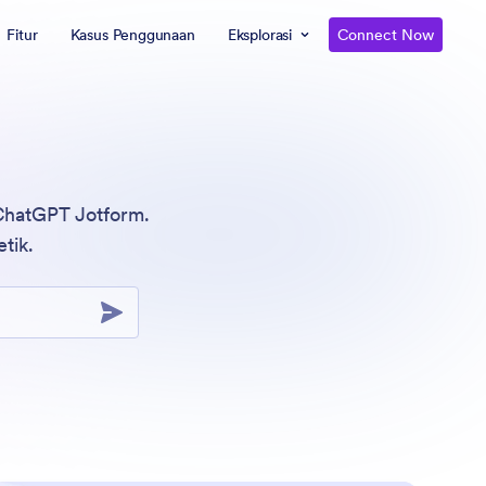
Fitur
Kasus Penggunaan
Eksplorasi
Connect Now
 ChatGPT Jotform.
tik.