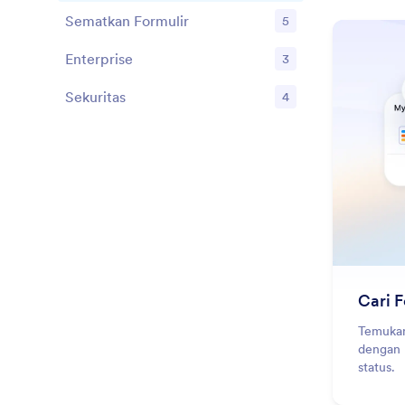
Sematkan Formulir
5
Fitur
Enterprise
3
Fitur
Sekuritas
4
Fitur
Cari F
Temukan
dengan 
status.