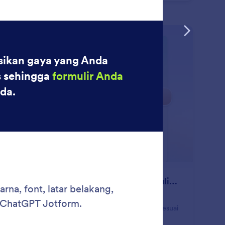
: Apply Any Image Style to
Pelajari Lebih Lanjut
Terapkan Gaya Gambar Apa Pun ke Formulir Anda
i gaya formulir Anda secara instan di dalam Aplikasi
tGPT Jotform dengan mengunggah gambar yang sesuai
gan merek atau desain pilihan Anda. Jotform