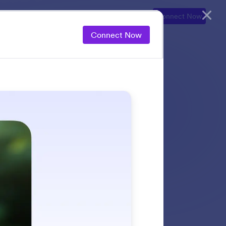
Fitur
Kasus Penggunaan
Eksplorasi
Connect Now
Connect Now
an menjelaskan ide
ilan yang kohesif