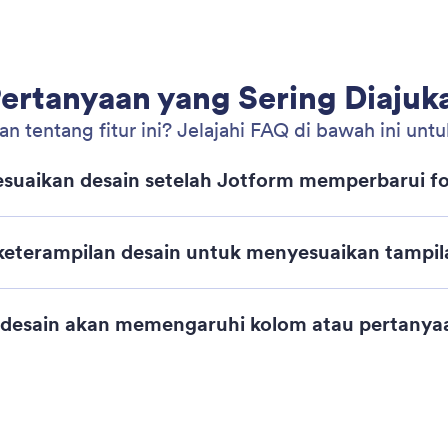
Dukungan
Peru
Hubungi kami
Tenta
Panduan Pengguna
Fakta
Kit M
Bantuan
Dalam
Akademi Jotform
Buleti
Webinar
b
BARU
Kerja
Podcast
Layanan Profesional
Blog
Lapor Penyalahgunaan
Cerit