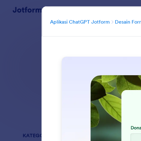
ChatGPT App
Dialog dimulai
Aplikasi ChatGPT Jotform
Desain For
Beri gaya pada fo
Anda atau menggu
Cari di semua Fi
KATEGORI
Aplikasi C