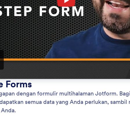
Kategori
orm
Pembuat Formulir
: Drag and Drop
Pratinjau
 dan Jatuhkan
Te
rmulir dengan cepat menggunakan Pembuat
Pil
r seret-dan-lepas Jotform. Tambahkan kolom
tem
r atau gambar baru, ubah warna, dan gunakan widget
men