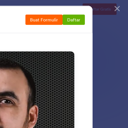
n
Enterprise
Harga
Masuk
Daftar Gratis
Buat Formulir
Daftar
ntuk membuat dan
 lepas untuk
ika bersyarat,
ngodean.