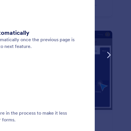
t formulir online tingkat lanjut dengan Jotform dan
atkan email notifikasi untuk setiap tanggapan baru.
: Duplicate Forms
Pratinjau
rmulir Ganda