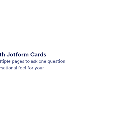
nggapan yang tidak lengkap menjadi data yang
Bai
tuhkan. Biarkan pengguna menyimpan tanggapan
unt
ke formulir Anda dan kembali untuk menyelesaikan
unt
an mereka nanti.
yan
dip
for
dala
: Conditional Logic
Pratinjau
a Bersyarat
Va