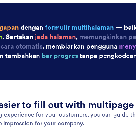
egrasi dengan satu sentuhan tombol.
: Autoresponder Emails
Pratinjau
 Penjawab Otomatis
Em
il dan notifikasi otomatis dengan Jotform! Saat
Dap
ng mengisi formulir online Anda, mereka akan
seh