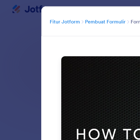
Dialog dimulai
Ruan
Katego
Fitur Jotform
Pembuat Formulir
For
Pembangun Formu
menyesuaika
menambahkan e
mendupl
Jelajahi semua f