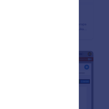
rmulir Multi Bagian / Halaman
gkatkan persentase tanggapan dengan formulir
tihalaman Jotform. Bagi formulir Anda menjadi beberapa
ian untuk mendapatkan semua data yang Anda perlukan,
bil mengurangi jumlah pengisi yang meninggalkan
mulir Anda.
: Thank You Page Customization
Pratinjau