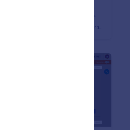
tifkan & Nonaktifkan Formulir
ih waktu untuk menerima tanggapan. Secara otomatis
gaktifkan atau menonaktifkan formulir Anda ketika
capai tanggal kedaluwarsa atau batas tanggapan yang
lih.
: Multi Part / Page Forms
Pratinjau