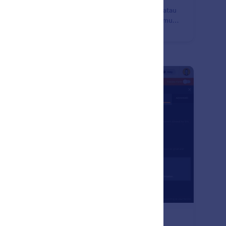
k jika Anda memerlukan salinan formulir online Anda
uk beberapa klien, untuk membuat modifikasi kecil, atau
uk tujuan pengujian, Anda dapat menggandakan formulir
g ada dalam hitungan detik dengan Jotform. Tidak
erlukan pengkodean — dengan mudah menggandakan
mulir dari akun Jotform Anda atau dari halaman web lain
m satu klik.
: Email Validation
Pratinjau
lidasi Email