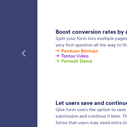
mendapa
mengirim
penjawa
pengko
Simpa