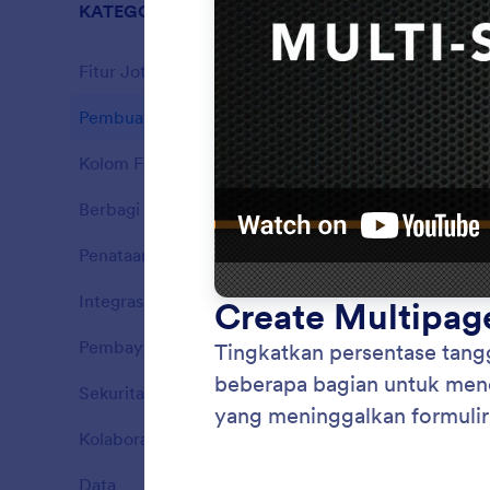
KATEGORI
Fitur Jotf
Fitur Jotform
37
Pembuat Formulir
18
Fitur
Kolom Formulir
16
Fitur
Berbagi Formulir
7
Fitur
Penataan Formulir
7
Fitur
Integrasi
9
Fitur
Pembayaran
14
Fitur
Sekuritas
8
Seret
Fitur
Buat fo
Kolaborasi
16
Fitur
Formuli
formuli
Data
9