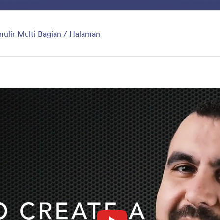
g Kerja Saya
Templat
Integrasi
Produk
Dukunga
ri
mulir Multi Bagian / Halaman
Form Builder
lir tanpa kode dari Jotform memudahkan siapa saja u
n formulir sepenuhnya dalam hitungan menit. Seret dan
lement formulir, widget, dan integrasi, menyiapkan log
ikasi formulir, dan banyak lagi — semuanya tanpa pe
itur