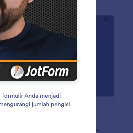
: Form Templates
Pratinjau
mplat Formulir
ih dari 20,000+ templat formulir siap pakai dan buat
plat Anda sendiri tanpa pengkodean apa pun
ggunakan Pembuat Formulir seret dan lepas Jotform.