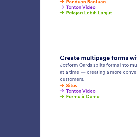
Ubah ta
Anda bu
mereka 
tanggap
Logik