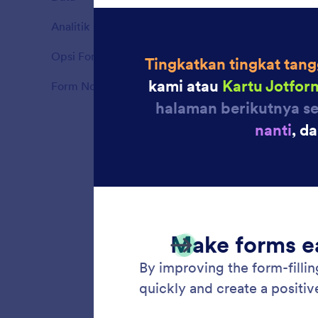
Fitur
dan int
Analitik
6
Fitur
Opsi Formulir Tingkat Lanjut
39
Fitur
Form Notifications
10
Fitur
Email
Buat ema
seseora