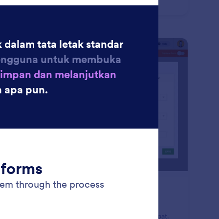
: Notification Emails
Pratinjau
ail Notifikasi
atkan notifikasi langsung tentang aktivitas formulir
ingga Anda dapat merespons tanggapan dengan cepat.