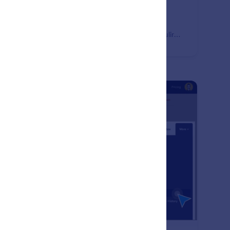
tikan Anda menerima informasi kontak yang benar
alui formulir Anda. Kirim email konfirmasi otomatis
ada pengguna segera setelah mereka mengisi formulir
a.
: Form Enable & Disable
Pratinjau