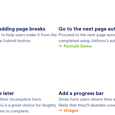
tkan email secara otomatis — bagus untuk
Bua
 notifikasi, file, dan lainnya. Siapkan email
dap
b otomatis dalam hitungan menit tanpa perlu
dean.
: Save & Continue Later
Pratinjau
n & Lanjutkan Nanti
Fo