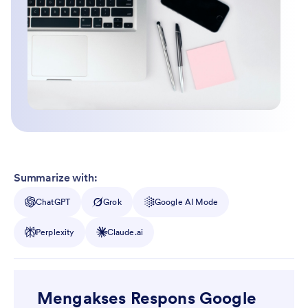
Summarize with:
ChatGPT
Grok
Google AI Mode
Perplexity
Claude.ai
Mengakses Respons Google