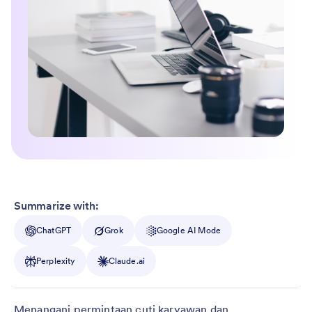
Summarize with:
ChatGPT
Grok
Google AI Mode
Perplexity
Claude.ai
Menangani permintaan cuti karyawan dan