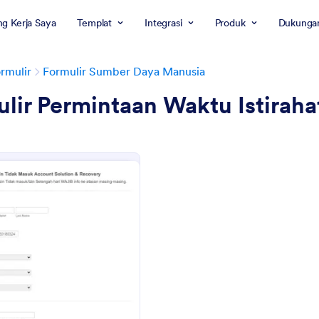
g Kerja Saya
Templat
Integrasi
Produk
Dukunga
rmulir
Formulir Sumber Daya Manusia
lir Permintaan Waktu Istiraha
: Half Day Permission Form In Indonesian
Pratinjau