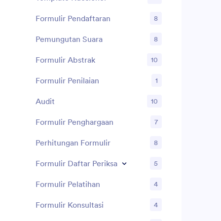
Formulir Pendaftaran
8
Pemungutan Suara
8
Formulir Abstrak
10
Formulir Penilaian
1
Audit
10
Formulir Penghargaan
7
Perhitungan Formulir
8
Formulir Daftar Periksa
5
Formulir Pelatihan
4
Formulir Konsultasi
4