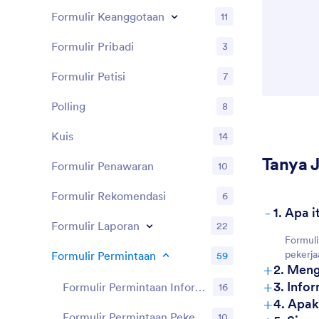
Formulir Keanggotaan
11
Formulir Pribadi
3
Formulir Petisi
7
Polling
8
Kuis
14
Tanya 
Formulir Penawaran
10
Formulir Rekomendasi
6
-
1. Apa 
Formulir Laporan
22
Formuli
pekerja
Formulir Permintaan
59
+
2. Meng
+
3. Info
Formulir Permintaan Informasi
16
+
4. Apak
Formulir Permintaan Pekerjaan
10