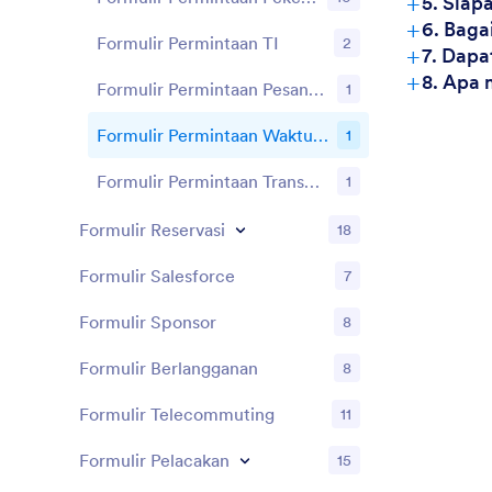
+
5. Siap
+
6. Baga
Formulir Permintaan TI
2
+
7. Dapa
+
8. Apa 
Formulir Permintaan Pesanan Pembelian
1
Formulir Permintaan Waktu Istirahat
1
Formulir Permintaan Transportasi
1
Formulir Reservasi
18
Formulir Salesforce
7
Formulir Sponsor
8
Formulir Berlangganan
8
Formulir Telecommuting
11
Formulir Pelacakan
15