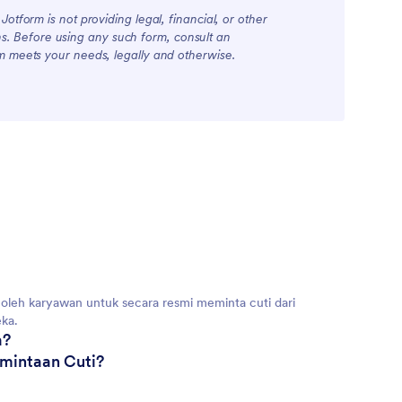
otform is not providing legal, financial, or other
ions. Before using any such form, consult an
rm meets your needs, legally and otherwise.
 oleh karyawan untuk secara resmi meminta cuti dari
eka.
a?
rmintaan Cuti?