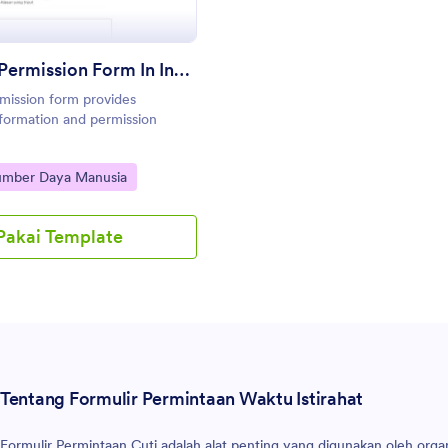
Half Day Permission Form In Indonesian
mission form provides
formation and permission
gory:
Sumber Daya Manusia
Pakai Template
Tentang Formulir Permintaan Waktu Istirahat
Formulir Permintaan Cuti adalah alat penting yang digunakan oleh orga