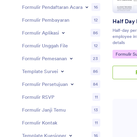
Formulir Pendaftaran Acara
16
Formulir Pembayaran
12
Half-day per
Formulir Aplikasi
86
employee in
details
Formulir Unggah File
12
Go to Cate
Formulir 
Formulir Pemesanan
23
Template Survei
86
Formulir Persetujuan
84
Formulir RSVP
11
Formulir Janji Temu
13
Formulir Kontak
11
Template Kuesioner
16