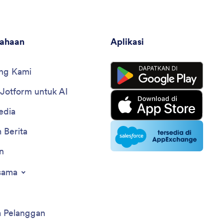
sahaan
Aplikasi
ng Kami
 Jotform untuk AI
edia
 Berita
n
sama
a Pelanggan