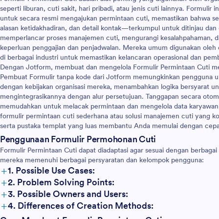
seperti liburan, cuti sakit, hari pribadi, atau jenis cuti lainnya. Formul
untuk secara resmi mengajukan permintaan cuti, memastikan bahwa se
alasan ketidakhadiran, dan detail kontak—terkumpul untuk ditinjau dan
memperlancar proses manajemen cuti, mengurangi kesalahpahaman, da
keperluan penggajian dan penjadwalan. Mereka umum digunakan oleh d
di berbagai industri untuk memastikan kelancaran operasional dan pemb
Dengan Jotform, membuat dan mengelola Formulir Permintaan Cuti men
Pembuat Formulir tanpa kode dari Jotform memungkinkan pengguna un
dengan kebijakan organisasi mereka, menambahkan logika bersyarat unt
mengintegrasikannya dengan alur persetujuan. Tanggapan secara otoma
memudahkan untuk melacak permintaan dan mengelola data karyawan 
formulir permintaan cuti sederhana atau solusi manajemen cuti yang ko
serta pustaka templat yang luas membantu Anda memulai dengan cepat
Penggunaan Formulir Permohonan Cuti
Formulir Permintaan Cuti dapat diadaptasi agar sesuai dengan berbagai 
mereka memenuhi berbagai persyaratan dan kelompok pengguna:
+
1. Possible Use Cases:
+
2. Problem Solving Points:
+
3. Possible Owners and Users:
+
4. Differences of Creation Methods: