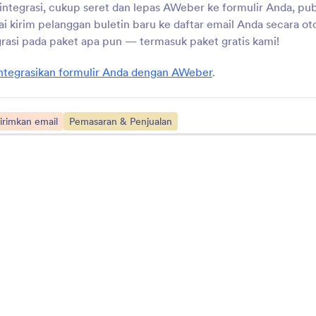
tegrasi, cukup seret dan lepas AWeber ke formulir Anda, publi
it
Action Network
i kirim pelanggan buletin baru ke daftar email Anda secara ot
umpulkan informasi pelanggan
Add new Jotform subm
asi pada paket apa pun — termasuk paket gratis kami!
an sinkronkan secara otomatis
to Action Network
e Kit.
ntegrasikan formulir Anda dengan AWeber
.
Gmail
QuickEmailVerifica
bah tanggapan menjadi email
Verifikasi alamat email
rimkan email
Pemasaran & Penjualan
tau draf di Gmail
tanggapan Jotform ba
Pemverifikasi Tanggapan
Email Intisari
irim tautan konfirmasi ke
Receive periodic submi
engguna formulir
updates via email
Lihat Integrasi Formulir