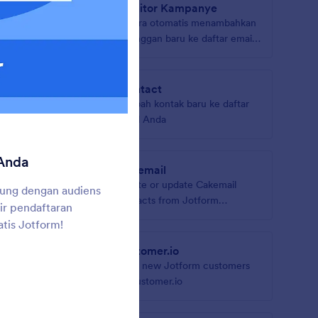
Monitor Kampanye
nggan dan
Secara otomatis menambahkan
secara
pelanggan baru ke daftar email
Anda
iContact
ke daftar
Tambah kontak baru ke daftar
email Anda
 Anda
5
Cakemail
ith
Create or update Cakemail
ung dengan audiens
s event
contacts from Jotform
ir pendaftaran
submissions
atis Jotform!
Customer.io
Jotform
Sync new Jotform customers
to Customer.io