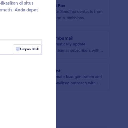
kasikan di situs
SendFox
omatis. Anda dapat
issions
Create SendFox contacts from
Jotform submissions
tion
Acumbamail
 untuk
Automatically update
Umpan Balik
ru
Acumbamail subscribers with
new Jotform submissions
lemlist
ssion
Automate lead generation and
personalized outreach with
Jotform
 Lainnya