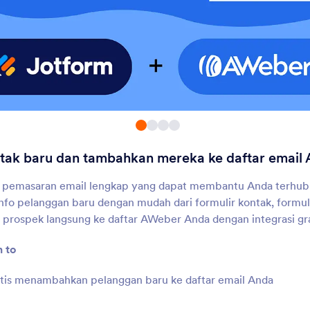
GetResponse
MailerLite
Secara otomatis menambahkan
Kumpulkan email pela
ontak ke daftar kampanye
kirimkan ke MailerLite 
mail Anda
otomatis
Google Kontak
SendGrid
bah tanggapan menjadi kontak
Sinkronkan tanggapan 
aru di Google Kontak
kontak Anda
ak baru dan tambahkan mereka ke daftar email
VerticalResponse
Microsoft Office 36
Secara otomatis menambahkan
Sync Jotform entries w
t pemasaran email lengkap yang dapat membantu Anda terhub
lamat email ke daftar
Office 365 for seamles
info pelanggan baru dengan mudah dari formulir kontak, formul
kampanye Anda
scheduling.
r prospek langsung ke daftar AWeber Anda dengan integrasi gr
Sender
Kickbox
n to
utomatically add Jotform
Verify emails for new 
ubmissions to Sender
form submissions
tis menambahkan pelanggan baru ke daftar email Anda
ubscribers.