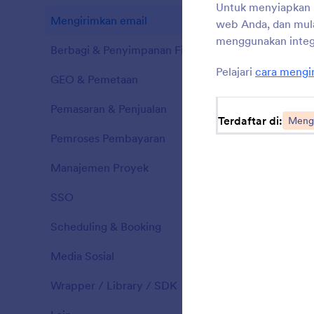
Untuk menyiapkan in
K
Mengirimkan email
59
web Anda, dan mula
K
menggunakan integr
d
Berbagi & Penyimpanan File
24
k
Pelajari
cara mengi
GEO & Pemetaan
3
Pemasaran & Penjualan
U
53
Terdaftar di:
Mengi
a
Pemroses Pembayaran
39
Manajemen Proyek
55
K
SSO
4
p
Scheduling & Booking
25
Media Sosial
10
Wrapper / Library / SDK
4