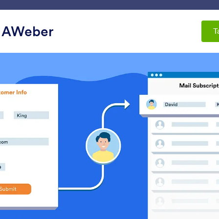
g Kerja Saya
Templat
Integrasi
Produk
Dukunga
i AWeber
T
ormulir
Mengirimkan email
rasi Email
i
Mailchimp
Constant Contact
ambahkan dan perbarui kontak
Tambah kontak baru ke
i daftar email Anda
email Anda secara inst