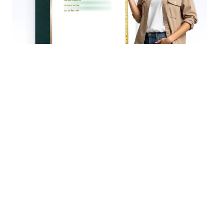
Page Orientation Options
Switch between portrait and landscape with ease.