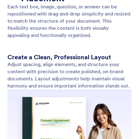
Flexible Page Size Options
Perfect fit for every purpose.