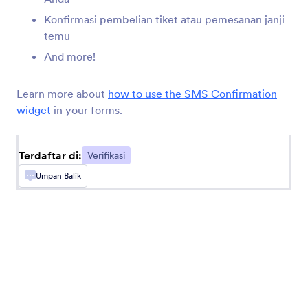
Konfirmasi pembelian tiket atau pemesanan janji
temu
Syarat yang Dapat Dipendekkan
And more!
Tambah syarat dan ketentuan yang dapat discroll
ke formulir Anda
Learn more about
how to use the SMS Confirmation
widget
in your forms.
Docusign
Kumpulkan tanda tangan melalui formulir Anda
dengan Docusign
Terdaftar di:
Verifikasi
Umpan Balik
Pemeriksaan Ketepatan Email
Periksa kembali alamat email sebelum dikirim
Adobe Sign
Kumpulkan tanda tangan secara online dengan
Adobe Sign