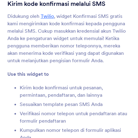
Syarat & Ketentuan
Kirim kode konfirmasi melalui SMS
Biarkan pengguna membaca dan menerima
syarat dan ketentuan
Didukung oleh
Twilio
, widget Konfirmasi SMS gratis
kami mengirimkan kode konfirmasi kepada pengguna
melalui SMS. Cukup masukkan kredensial akun Twilio
Tanda Tangan
Anda ke pengaturan widget untuk memulai! Ketika
Kumpulkan tanda tangan melalui formulir Anda
pengguna memberikan nomor teleponnya, mereka
akan menerima kode verifikasi yang dapat digunakan
untuk melanjutkan pengisian formulir Anda.
ID Unik
Buat ID unik untuk setiap tanggapan formulir
Use this widget to
Kirim kode konfirmasi untuk pesanan,
Tanda Tangan Halus
permintaan, pendaftaran, dan lainnya
Kumpulkan tanda tangan elektronik yang lebih
Sesuaikan template pesan SMS Anda
mudah secara online
Verifikasi nomor telepon untuk pendaftaran atau
formulir pendaftaran
Konfirmasi SMS
Kumpulkan nomor telepon di formulir aplikasi
Kirim kode konfirmasi melalui SMS
Anda