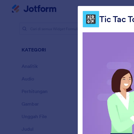
Dialog dimulai
Ruan
Tic Tac T
Widget For
Verif
KATEGORI
36 Widget
Analitik
28
Audio
6
Perhitungan
33
Gambar
9
Unggah File
d
14
Judul
13