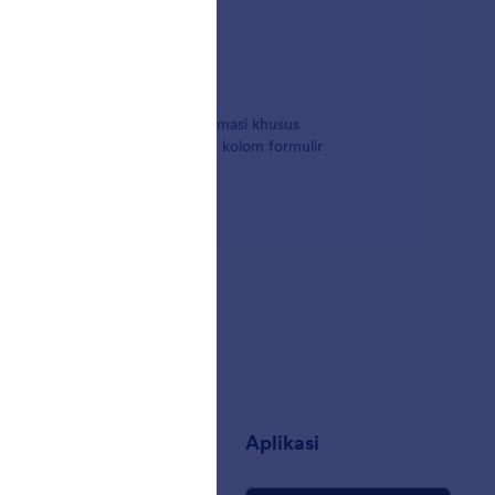
emverifikasi dan mengirim informasi khusus
ngga verifikasi nomor telepon, kolom formulir
ih.
sahaan
Aplikasi