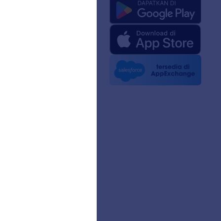
ng Kami
 Jotform untuk AI
edia
 Berita
n
sama
a Pelanggan