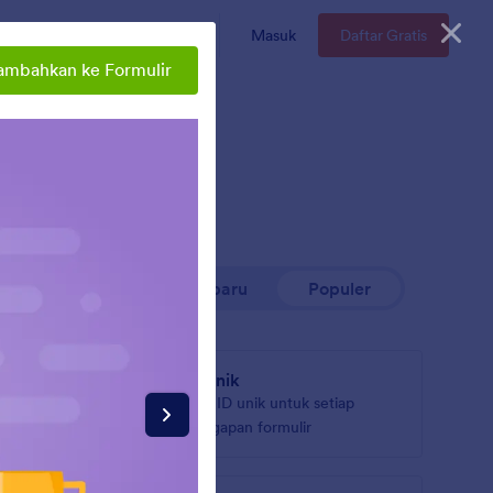
n
Enterprise
Harga
Masuk
Daftar Gratis
ambahkan ke Formulir
Terbaru
Populer
ID Unik
an
Buat ID unik untuk setiap
tanggapan formulir