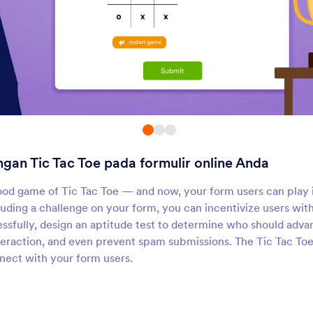
Tanda Tangan Halus
Konfirmasi SMS
Kumpulkan tanda tangan
Kirim kode konfirmasi m
lektronik yang lebih mudah
SMS
ecara online
Docusign
Pemeriksaan Ketep
Email
Kumpulkan tanda tangan
Periksa kembali alamat
elalui formulir Anda dengan
sebelum dikirim
Docusign
ngan Tic Tac Toe pada formulir online Anda
Validator E-mail
Konfirmasi Kolom
alidasi alamat email melalui
Verifikasi kesamaan an
ood game of Tic Tac Toe — and now, your form users can play i
erifikasi dua langkah
kolom formulir
luding a challenge on your form, you can incentivize users wit
ssfully, design an aptitude test to determine who should advan
teraction, and even prevent spam submissions. The Tic Tac Toe
Tes Berbentuk Paragraf
XVerify Email
nect with your form users.
ambahkan pertanyaan isi
Verifikasi semua alamat
agian kosong ke formulir Anda
yang dimasukkan