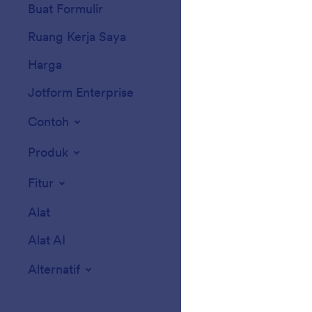
Buat Formulir
Templat
Ruang Kerja Saya
Tema Formulir
Harga
Widget Formulir
Jotform Enterprise
Integrasi
Contoh
Widget Situs We
Produk
Fitur
Alat
Alat AI
Alternatif