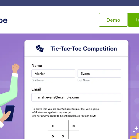
g Kerja Saya
Templat
Integrasi
Produk
Dukunga
oe
T
Demo
mulir
Verifikasi
ikasi
Syarat & Ketentuan
Tanda Tangan
Biarkan pengguna membaca
Kumpulkan tanda tang
an menerima syarat dan
melalui formulir Anda
ketentuan