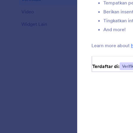
Tempatkan per
Video
Berikan insen
20
Tingkatkan in
Widget Lain
110
f
And more!
Learn more about
V
d
Terdaftar di:
Verifi
K
f