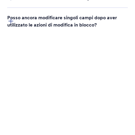
Modifica in blocco dei campi del modulo
Risparmia tempo durante la modifica di moduli
grandi lasciando che Jotform AI esegua azioni su più
campi contemporaneamente
Gestisci le pagine del formulario