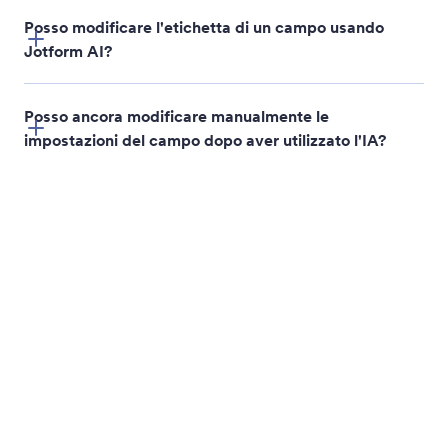
Modifica in blocco dei campi del modulo
Risparmia tempo durante la modifica di moduli
grandi lasciando che Jotform AI esegua azioni su più
campi contemporaneamente
Gestisci le pagine del formulario