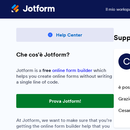
Il mio worksp
Help Center
Supp
Che cos'è Jotform?
C
Jotform is a
free
online form builder
which
helps you create online forms without writing
a single line of code.
è pos
Grazi
Prova Jotform!
Cesa
At Jotform, we want to make sure that you’re
getting the online form builder help that you