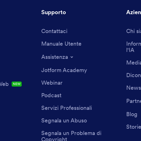
Supporto
Azie
Contattaci
Chi s
Manuale Utente
Infor
l'IA
Assistenza
Media
Jotform Academy
Dicon
Webinar
 Web
NEW
Newsl
Podcast
Partn
Servizi Professionali
Blog
Segnala un Abuso
Storie
Segnala un Problema di
Copyright