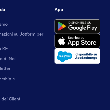
nda
App
iamo
mazioni su Jotform per
 Kit
o di Noi
etter
ership
 dei Clienti