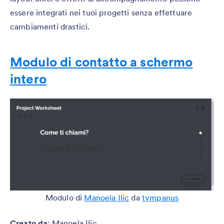
essere integrati nei tuoi progetti senza effettuare
cambiamenti drastici.
Modulo di contatto a schermo
intero
Modulo di
Manoela Ilic
da
tympanus
Creato da
: Manoela Ilic