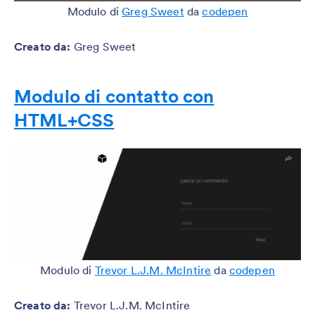
Modulo di
Greg Sweet
da
codepen
Creato da
:
Greg Sweet
Modulo di contatto con
HTML+CSS
Modulo di
Trevor L.J.M. McIntire
da
codepen
Creato da
:
Trevor L.J.M. McIntire