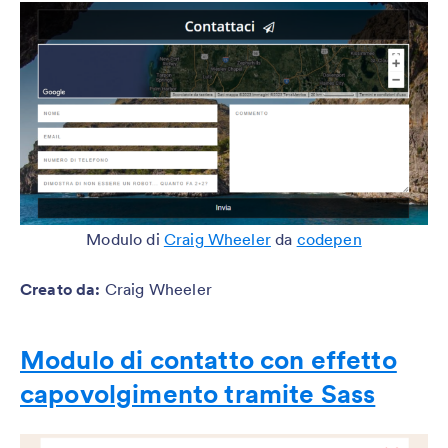
Modulo di
Craig Wheeler
da
codepen
Creato da
:
Craig Wheeler
Modulo di contatto con effetto
capovolgimento tramite Sass