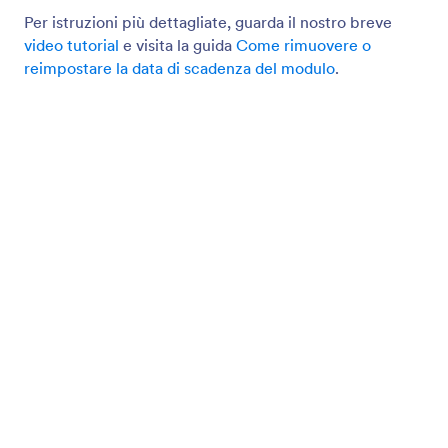
Email di Notifica
Ricevi notifiche immediate sull'attività dei tuoi
moduli in modo da poter rispondere ai tuoi clienti
senza perdere tempo. Crea moduli online avanzati
con Jotform e ricevi notifiche via email per ogni
nuova risposta.