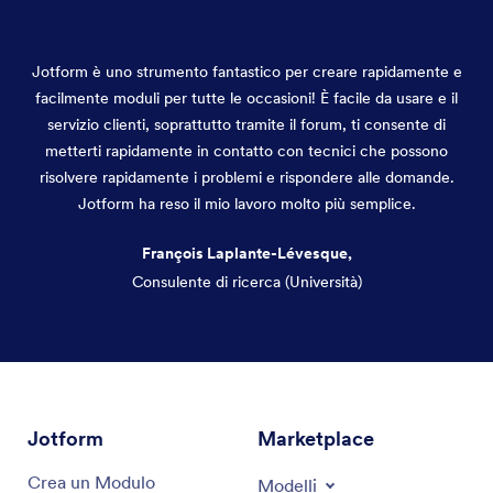
Jotform è uno strumento fantastico per creare rapidamente e
facilmente moduli per tutte le occasioni! È facile da usare e il
servizio clienti, soprattutto tramite il forum, ti consente di
metterti rapidamente in contatto con tecnici che possono
risolvere rapidamente i problemi e rispondere alle domande.
Jotform ha reso il mio lavoro molto più semplice.
François Laplante-Lévesque,
Consulente di ricerca (Università)
Fine del dialogo
Jotform
Marketplace
Crea un Modulo
Modelli