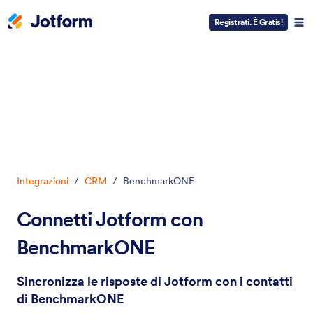
Registrati. È Gratis!
Inizio del dialogo
Integrazioni
/
CRM
/
BenchmarkONE
Connetti Jotform con
BenchmarkONE
Sincronizza le risposte di Jotform con i contatti
di BenchmarkONE