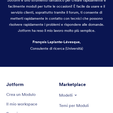
Jotform è uno strumento fantastico per creare rapidamente e
facilmente moduli per tutte le occasioni! È facile da usare e il
servizio clienti, soprattutto tramite il forum, ti consente di
metterti rapidamente in contatto con tecnici che possono
risolvere rapidamente i problemi e rispondere alle domande.
Jotform ha reso il mio lavoro molto più semplice.
François Laplante-Lévesque,
Consulente di ricerca (Università)
Fine del dialogo
Jotform
Marketplace
Crea un Modulo
Modelli
Il mio workspace
Temi per Moduli