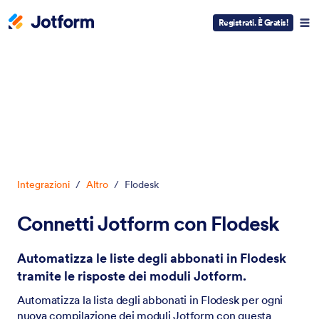
Registrati. È Gratis!
Inizio del dialogo
Integrazioni
/
Altro
/
Flodesk
Connetti Jotform con Flodesk
Automatizza le liste degli abbonati in Flodesk
tramite le risposte dei moduli Jotform.
Automatizza la lista degli abbonati in Flodesk per ogni
nuova compilazione dei moduli Jotform con questa