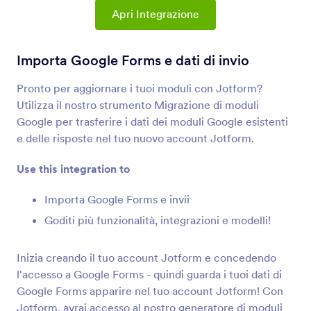
Integrazioni Modulo
Gestione Dati
Apri Integrazione
Integrazioni per la Gestione
dei Dati
Importa Google Forms e dati di invio
73 Integrazioni
Pronto per aggiornare i tuoi moduli con Jotform?
Utilizza il nostro strumento Migrazione di moduli
Google per trasferire i dati dei moduli Google esistenti
I più nuovi
Popolari
e delle risposte nel tuo nuovo account Jotform.
Use this integration to
Google Sheets
Importa Google Forms e invii
Compila istantaneamente i tuoi fogli di lavoro
Goditi più funzionalità, integrazioni e modelli!
con i dati dei moduli
Inizia creando il tuo account Jotform e concedendo
OneDrive
l'accesso a Google Forms - quindi guarda i tuoi dati di
Sincronizza i file e i PDF di invio dei moduli su
Google Forms apparire nel tuo account Jotform! Con
OneDrive
Jotform, avrai accesso al nostro generatore di moduli