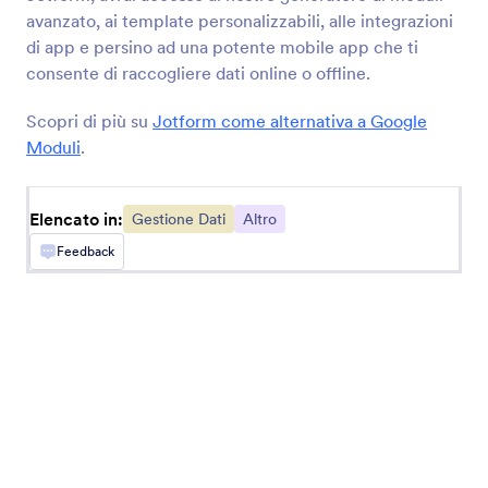
avanzato, ai template personalizzabili, alle integrazioni
di app e persino ad una potente mobile app che ti
Airtable
consente di raccogliere dati online o offline.
Sincronizza i dati con il tuo database
Scopri di più su
Jotform come alternativa a Google
Moduli
.
Egnyte
Trasmetti le risposte al tuo profilo di archiviazione
documenti aziendale
Elencato in:
Gestione Dati
Altro
Feedback
Google Contacts
Trasforma le risposte in nuovi contatti Google
Clay
Crea automaticamente record Clay da risposte
Jotform.