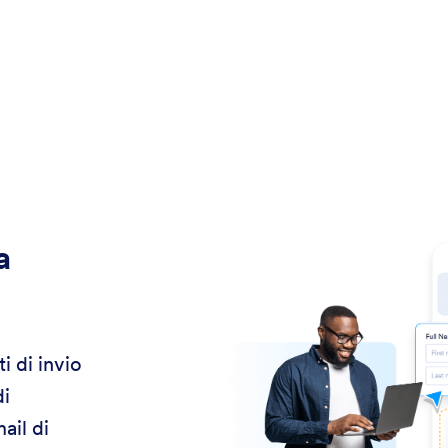
a
i di invio
di
ail di