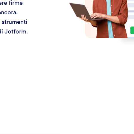
ere firme
ancora.
i strumenti
di Jotform.