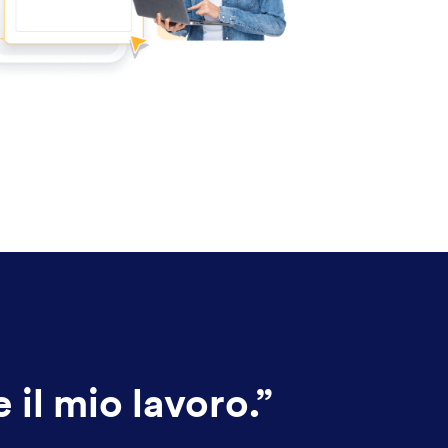
il mio lavoro.
”