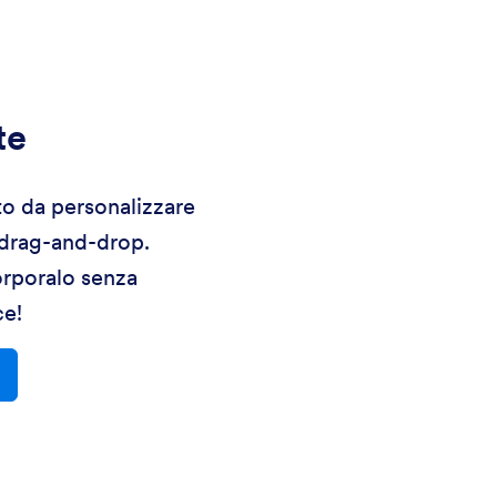
te
to da personalizzare
 drag-and-drop.
orporalo senza
ce!