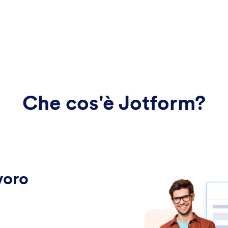
Che cos'è Jotform?
voro