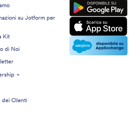
iamo
mazioni su Jotform per
 Kit
o di Noi
etter
ership
 dei Clienti