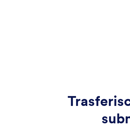
Trasferisc
subm