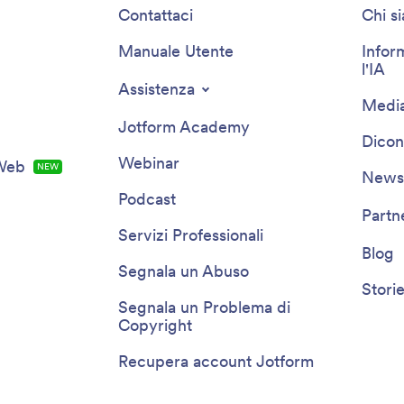
Contattaci
Chi s
Manuale Utente
Infor
l'IA
Assistenza
Media
Jotform Academy
Dicon
Webinar
 Web
NEW
Newsl
Podcast
Partn
Servizi Professionali
Blog
Segnala un Abuso
Storie
Segnala un Problema di
Copyright
Recupera account Jotform