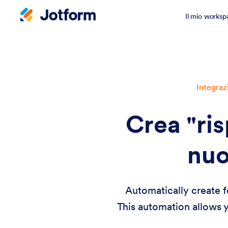
Il mio worksp
Integraz
Crea "ris
nuo
Automatically create f
This automation allows y