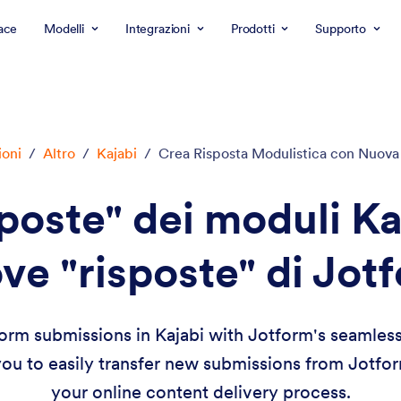
ace
Modelli
Integrazioni
Prodotti
Supporto
ioni
/
Altro
/
Kajabi
/
Crea Risposta Modulistica con Nuova
poste" dei moduli Ka
ve "risposte" di Jot
orm submissions in Kajabi with Jotform's seamless 
ou to easily transfer new submissions from Jotfor
your online content delivery process.