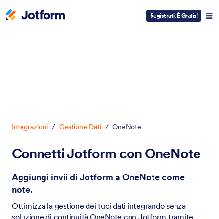
Registrati. È Gratis!
Inizio del dialogo
Integrazioni
/
Gestione Dati
/
OneNote
Connetti Jotform con OneNote
Aggiungi invii di Jotform a OneNote come
note.
Ottimizza la gestione dei tuoi dati integrando senza
soluzione di continuità OneNote con Jotform tramite