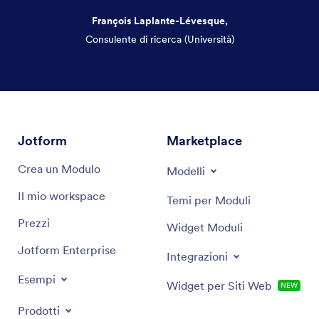
François Laplante-Lévesque,
Consulente di ricerca (Università)
Fine del dialogo
Jotform
Marketplace
Crea un Modulo
Modelli
Il mio workspace
Temi per Moduli
Prezzi
Widget Moduli
Jotform Enterprise
Integrazioni
Esempi
Widget per Siti Web
NEW
Prodotti