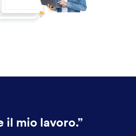
il mio lavoro.
”