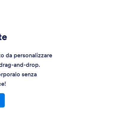
te
to da personalizzare
 drag-and-drop.
orporalo senza
ce!