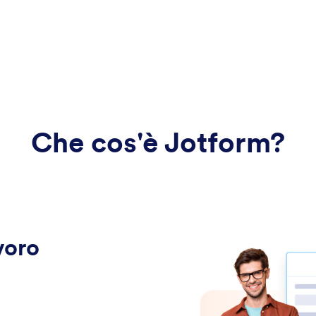
Che cos'è Jotform?
voro