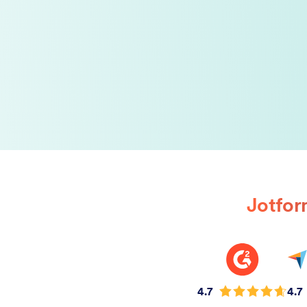
Jotform
4.7
4.7