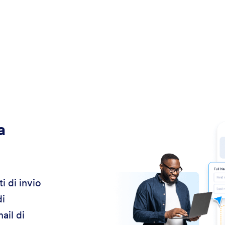
a
i di invio
di
ail di