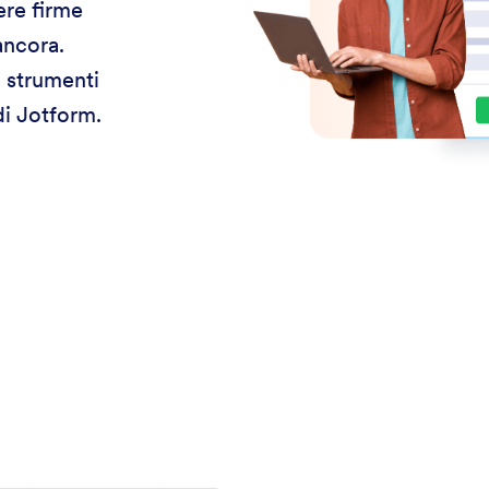
ere firme
ancora.
i strumenti
di Jotform.