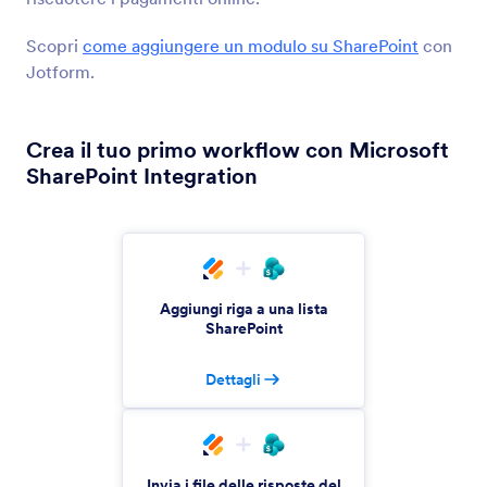
BigCommerce
Crea e incorpora i moduli sul tuo negozio
Scopri
come aggiungere un modulo su SharePoint
con
BigCommerce
Jotform.
Crea il tuo primo workflow con Microsoft
I più nuovi
Popolari
SharePoint Integration
Google Sites
Aggiungi potenti moduli al tuo sito Google
Aggiungi riga a una lista
SharePoint
Ghost
Crea e condividi moduli sul tuo sito Ghost
Dettagli
Unbounce
Aggiungi moduli alle tue landing page Unbounce
Invia i file delle risposte del