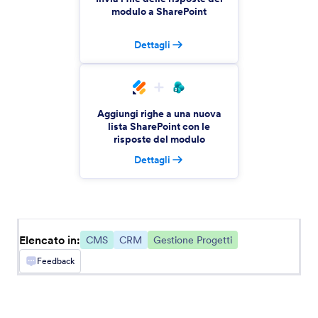
modulo a SharePoint
Blogger
Dettagli
Crea moduli personalizzati per il tuo sito Blogger
GoDaddy
Aggiungi righe a una nuova
Realizza facilmente moduli per il tuo sito
lista SharePoint con le
risposte del modulo
GoDaddy
Dettagli
Squarespace
Raccogli informazioni direttamente dal tuo sito
Squarespace
Elencato in:
CMS
CRM
Gestione Progetti
Feedback
Dreamweaver
Crea moduli personalizzati per il tuo sito
Dreamweaver