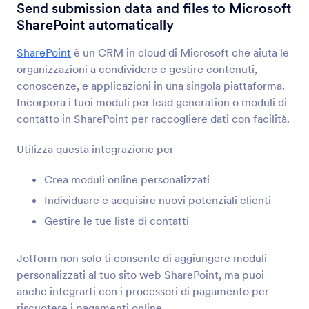
Integrazioni Modulo
CMS
Send submission data and files to Microsoft
SharePoint automatically
Integrazioni CMS
SharePoint
è un CRM in cloud di Microsoft che aiuta le
36 Integrazioni
organizzazioni a condividere e gestire contenuti,
Integrazioni moduli CMS in primo piano
conoscenze, e applicazioni in una singola piattaforma.
Incorpora i tuoi moduli per lead generation o moduli di
contatto in SharePoint per raccogliere dati con facilità.
Google Sites
Aggiungi potenti moduli al tuo sito Google
Utilizza questa integrazione per
Crea moduli online personalizzati
Magento (Adobe Commerce)
Crea potenti moduli per il tuo sito Magento
Individuare e acquisire nuovi potenziali clienti
Gestire le tue liste di contatti
Shopify
Jotform non solo ti consente di aggiungere moduli
Crea potenti moduli per il tuo negozio Shopify
personalizzati al tuo sito web SharePoint, ma puoi
anche integrarti con i processori di pagamento per
riscuotere i pagamenti online.