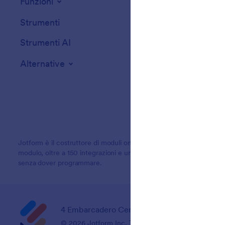
Funzioni
Strumenti
Strumenti AI
Alternative
Jotform è il costruttore di moduli online più facile da usare, con st
modulo, oltre a 150 integrazioni e una funzione di trascinamento e r
senza dover programmare.
4 Embarcadero Center, Suite 780, San Franci
© 2026 Jotform Inc. The name "Jotform" and the Jo