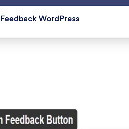
ace
Modelli
Integrazioni
Prodotti
Supporto
e Feedback WordPress
ni Modulo
Blogging
razioni Blogging
oni
Netlify
Medio
vvia le distribuzioni Netlify per
Aggiungi moduli ai tuoi 
uove invii di Jotform
su Medium.