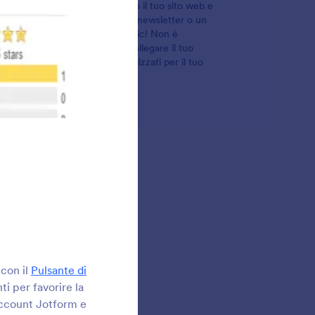
ne, aumentare il traffico verso il tuo sito web e
o, un modulo di iscrizione alla newsletter o un
metteranno di farlo con pochi clic! Non è
 di tua scelta qui sotto per collegare il tuo
grado di creare moduli personalizzati per il tuo
con il
Pulsante di
ti per favorire la
 account Jotform e