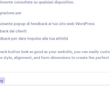
lmente consultate su qualsiasi dispositivo.
egrazione per
ulsante popup di feedback al tuo sito web WordPress
back dai clienti
Supporto
Azie
dback per dare impulso alla tua attività
Contattaci
Chi s
ack button look as good as your website, you can easily cust
ox style, alignment, and form dimensions to create the perfect fi
Manuale Utente
Infor
l'IA
Assistenza
Media
Jotform Academy
ng
Dicon
Webinar
 Web
NEW
Newsl
Podcast
Partn
Servizi Professionali