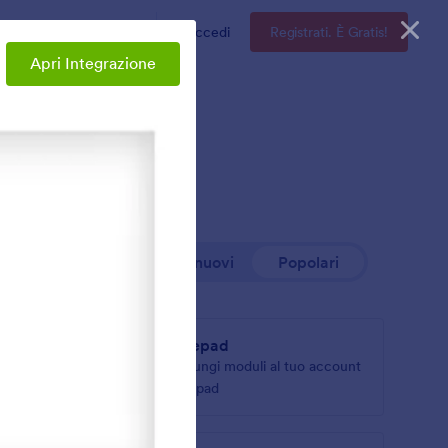
Enterprise
Prezzi
Accedi
Registrati. È Gratis!
Apri Integrazione
I più nuovi
Popolari
Typepad
articoli
Aggiungi moduli al tuo account
Typepad