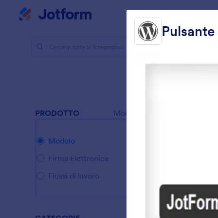
Inizio del dialogo
Il mio worksp
Pulsant
Integrazio
Integ
12 Integrazi
PRODOTTO
Modulo
Modulo
Firma Elettronica
Flussi di lavoro
A
n