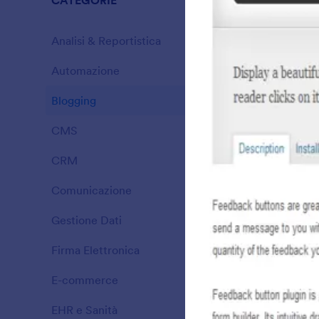
CATEGORIE
C
t
Analisi & Reportistica
29
Automazione
55
Blogging
12
A
CMS
36
CRM
181
I
Comunicazione
99
Gestione Dati
73
Firma Elettronica
8
E-commerce
49
EHR e Sanità
16