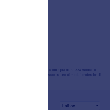
 dei Clienti
lioni di utenti in tutto il mondo e offre più di 20,000 modelli di
lavoro. Ideale per le aziende che necessitano di moduli professionali