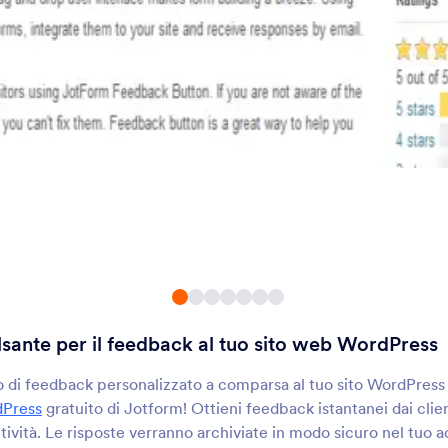
I blog rappresentano un ottimo modo per condividere le tue opinioni onli
promuovere il tuo brand. Che tu voglia aggiungere un modulo di contatt
modulo di pagamento al tuo blog, le nostre integrazioni per blog ti per
richiesta nessuna conoscenza di programmazione: basta selezionare l'app
account Jotform con il costruttore del sito web del tuo blog, e sarai in 
blog in pochissimo tempo.
sante per il feedback al tuo sito web WordPress
 di feedback personalizzato a comparsa al tuo sito WordPress 
dPress
gratuito di Jotform! Ottieni feedback istantanei dai clien
attività. Le risposte verranno archiviate in modo sicuro nel tuo