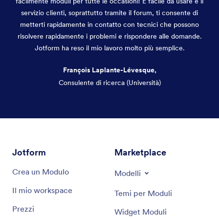
facilmente moduli per tutte le occasioni! È facile da usare e il
servizio clienti, soprattutto tramite il forum, ti consente di
metterti rapidamente in contatto con tecnici che possono
risolvere rapidamente i problemi e rispondere alle domande.
Jotform ha reso il mio lavoro molto più semplice.
François Laplante-Lévesque,
Consulente di ricerca (Università)
Fine del dialogo
Jotform
Marketplace
Crea un Modulo
Modelli
Il mio workspace
Temi per Moduli
Prezzi
Widget Moduli