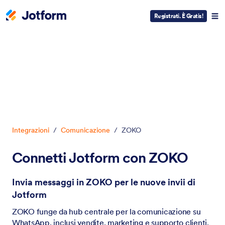
Registrati. È Gratis!
Inizio del dialogo
Integrazioni
/
Comunicazione
/
ZOKO
Connetti Jotform con ZOKO
Invia messaggi in ZOKO per le nuove invii di
Jotform
ZOKO funge da hub centrale per la comunicazione su
WhatsApp, inclusi vendite, marketing e supporto clienti.