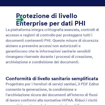
Sincronizzazione bidirezionale con i moduli online
Sincronizza automaticamente i tuoi moduli online e i
moduli PDF compilabili. La sincronizzazione
bidirezionale di Jotform mantiene entrambe le
versioni aggiornate in tempo reale, così non dovrai
mai modificare lo stesso modulo due volte.