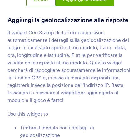
Rivedi Prima dell'Invio
Consenti agli utenti di rivedere i loro invii di
moduli
Aggiungi la geolocalizzazione alle risposte
Il widget Geo Stamp di Jotform acquisisce
URL della Pagina del Modulo
automaticamente i dettagli sulla geolocalizzazione del
Ottieni l'URL del tuo modulo quando è
luogo in cui è stato aperto il tuo modulo, tra cui data,
incorporato in un'altra pagina
ora, longitudine e latitudine. È utile per verificare la
validità delle risposte al tuo modulo. Questo widget
cercherà di raccogliere accuratamente le informazioni
Campi Completati
sul codice GPS e, in caso di mancata disponibilità,
Mostra agli utenti il numero di campi modulo che
registrerà invece la posizione dell'indirizzo IP. Basta
hanno compilato
trascinare e rilasciare il widget per aggiungerlo al
modulo e il gioco è fatto!
Contatore Invii
Use this widget to
Mostra quante volte il tuo modulo è stato
compilato
Timbra il modulo con i dettagli di
geolocalizzazione