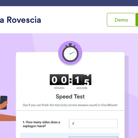
ace
Modelli
Integrazioni
Prodotti
Supporto
la Rovescia
Demo
duli
Altri Widget
 Widget
Termini e Condizioni
Tabella Dati
onsenti agli utenti di leggere
Aggiungi una tabella dat
d accettare i termini e le
modulo
ondizioni