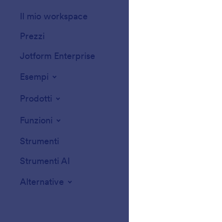
Il mio workspace
Temi per Moduli
Prezzi
Widget Moduli
Jotform Enterprise
Integrazioni
Esempi
Widget per Siti
Prodotti
Funzioni
Strumenti
Strumenti AI
Alternative