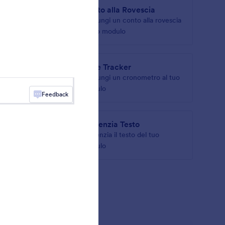
nghe
Conto alla Rovescia
ale per
Aggiungi un conto alla rovescia
al tuo modulo
 Barre
Time Tracker
Aggiungi un cronometro al tuo
barre
modulo
Feedback
o
Evidenzia Testo
nte i
Evidenzia il testo del tuo
modulo
 Moduli