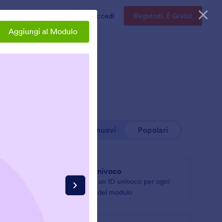
Enterprise
Prezzi
Accedi
Registrati. È Gratis!
Aggiungi al Modulo
I più nuovi
Popolari
ID Univoco
i al tuo
Crea un ID univoco per ogni
invio del modulo