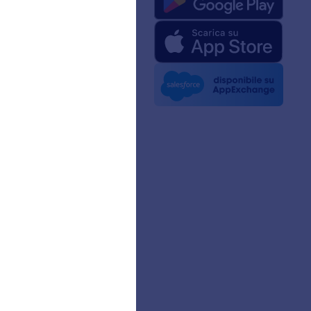
mazioni su Jotform per
 Kit
o di Noi
etter
ership
 dei Clienti