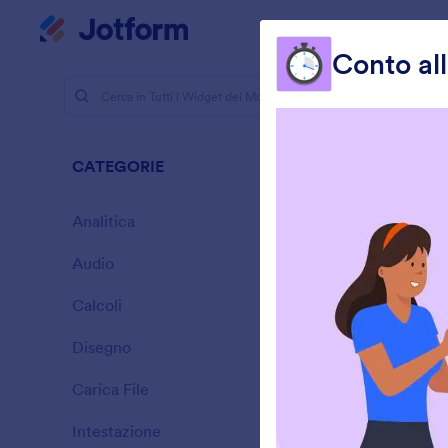
Inizio del dialogo
Il mio worksp
Conto al
Widget Mo
Altri
CATEGORIE
110 Widget
Analitica
28
Audio
6
Calcoli
33
Disegno
9
C
Carica File
e
14
c
Intestazione
13