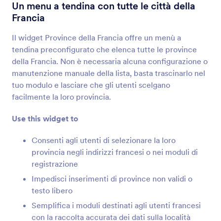
Trova Indirizzo dalla Mappa
Un menu a tendina con tutte le città della
Raccogli indirizzi automaticamente
Francia
Il widget Province della Francia offre un menù a
Geolocalizzazione
tendina preconfigurato che elenca tutte le province
Raccogli i dati sulla posizione in base all'indirizzo
della Francia. Non è necessaria alcuna configurazione o
IP
manutenzione manuale della lista, basta trascinarlo nel
tuo modulo e lasciare che gli utenti scelgano
facilmente la loro provincia.
Ubicazione GPS
Raccogli posizioni GPS precise attraverso il tuo
Use this widget to
modulo
Consenti agli utenti di selezionare la loro
provincia negli indirizzi francesi o nei moduli di
Mostra Ubicazione sulla Mappa
registrazione
Aggiungi una posizione su Google Maps al tuo
Impedisci inserimenti di province non validi o
modulo
testo libero
Semplifica i moduli destinati agli utenti francesi
Completamento Automatico Indirizzo
con la raccolta accurata dei dati sulla località