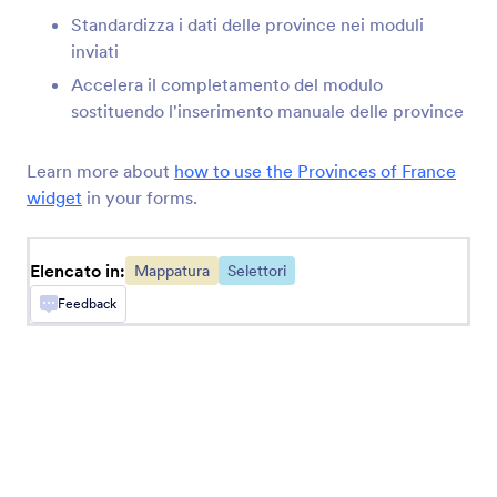
Compila automaticamente gli indirizzi sul modulo
Standardizza i dati delle province nei moduli
inviati
Accelera il completamento del modulo
Geo Stamp
sostituendo l'inserimento manuale delle province
Aggiungi la geolocalizzazione alle risposte
Learn more about
how to use the Provinces of France
Ubicazione Visitatori
widget
in your forms.
Ottieni informazioni IP sulla localizzazione degli
utenti dei moduli
Elencato in:
Mappatura
Selettori
Feedback
Coordinate Geografiche
Ottieni facilmente le coordinate geografiche
GeoComplete
Aggiungere un campo per il completamento
automatico dell'indirizzo al tuo modulo