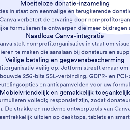
Moeiteloze donatie-inzameling
aties in staat om eenmalige en terugkerende donat
 Canva verbetert de ervaring door non-profitorganis
ijke formulieren te ontwerpen die meer bijdragen 
Naadloze Canva-integratie
nva stelt non-profitorganisaties in staat om visue
ieren te maken die aanslaan bij donateurs en supp
Veilige betaling en gegevensbescherming
organisatie veilig op. Jotform streeft ernaar om 
ebouwde 256-bits SSL-verbinding, GDPR- en PCI-
eutelingsopties en antispamvelden voor uw formul
Mobielvriendelijk en gemakkelijk toegankelij
ormulieren volledig responsief zijn, zodat donateurs
en. De strakke en moderne ontwerptools van Canva
 aantrekkelijk uitzien op desktops, tablets en smar