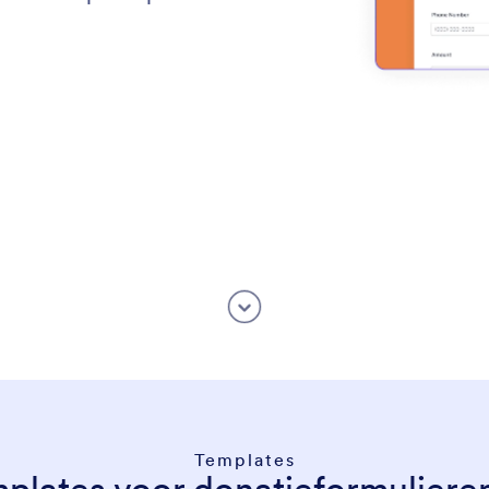
Templates
plates voor donatieformuliere