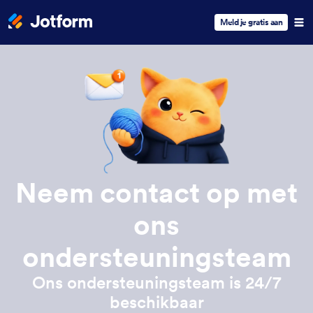
Meld je gratis aan
Neem contact op met
ons
ondersteuningsteam
Ons ondersteuningsteam is 24/7
beschikbaar