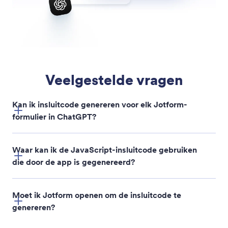
WordPress-insluitcode genereren
Maak kant-en-klare WordPress-insluitcode voor je
Jotform-formulieren direct in ChatGPT.