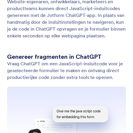
iFrame-insluitcode genereren
Maak kant-en-klare iFrame-insluitcodefragmenten
voor je Jotform-formulieren direct in ChatGPT.