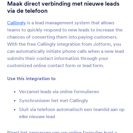
Formulier Integraties
CRM
Maak direct verbinding met nieuwe leads
via de telefoon
CRM-integraties
Callingly
is a lead management system that allows
181 Integraties
teams to quickly respond to new leads to increase the
chances of converting them into paying customers.
With the free Callingly integration from Jotform, you
Nieuwste
Populair
can automatically initiate phone calls when a new lead
submits their contact information through your
customized online contact form or lead form.
HubSpot
Stuur nieuwe contacten naar uw CRM en maak
Use this integration to
nieuwe deals
Verzamel leads via online formulieren
Synchroniseer het met Callingly
Active Campaign
Sluit via telefoon automatisch een teamlid aan op
Update contacten en deals in je sales CRM
elke nieuwe lead
Naast het aanpassen van uw online formulier kunt u
Salesforce