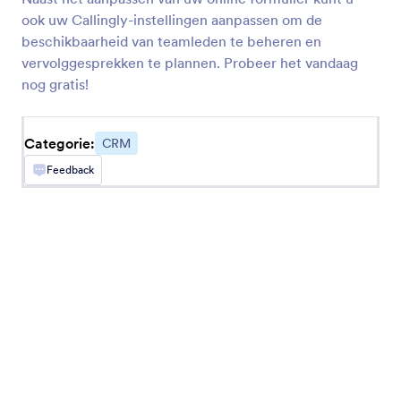
Stuur de formuliergegevens naar Salesforce
ook uw Callingly-instellingen aanpassen om de
beschikbaarheid van teamleden te beheren en
vervolggesprekken te plannen. Probeer het vandaag
Keap
nog gratis!
Voeg nieuwe contactpersonen toe aan uw CRM
en wijs tags toe
Categorie:
CRM
Feedback
Pipedrive
Stuur nieuwe contactpersonen, deals en
activiteiten naar uw verkoop pipeline
Zoho CRM
Stuur direct nieuwe contactpersonen naar uw
CRM-systeem
Zendesk