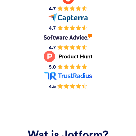
4.7
4.7
4.7
5.0
4.5
Wat is Jotform?