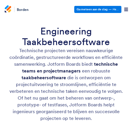
Borden
Ga meteen aan de slag
—
Het is gratis!
Engineering
Taakbeheersoftware
Technische projecten vereisen nauwkeurige
coördinatie, gestructureerde workflows en efficiënte
samenwerking. Jotform Boards biedt
technische
teams en projectmanagers
een robuuste
taakbeheersoftware
die is ontworpen om
projectuitvoering te stroomlijnen, efficiëntie te
verbeteren en technische taken eenvoudig te volgen.
Of het nu gaat om het beheren van ontwerp-,
prototype- of testfases, Jotform Boards helpt
ingenieurs georganiseerd te blijven en succesvolle
projecten op te leveren.