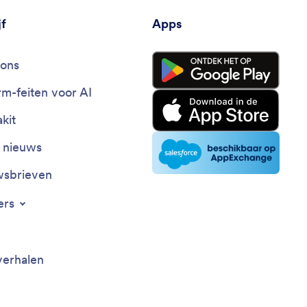
jf
Apps
ons
rm-feiten voor AI
kit
t nieuws
sbrieven
ers
verhalen