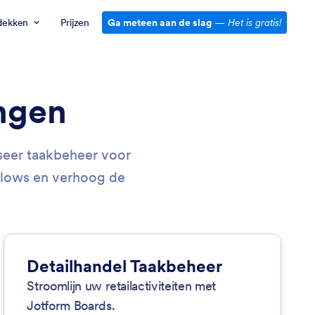
dekken
Prijzen
Ga meteen aan de slag
—
Het is gratis!
ngen
seer taakbeheer voor
kflows en verhoog de
Detailhandel Taakbeheer
Stroomlijn uw retailactiviteiten met
Jotform Boards.