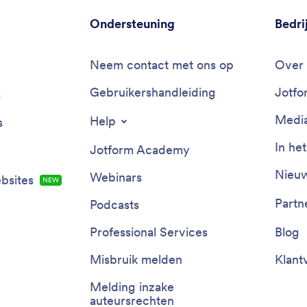
Ondersteuning
Bedri
Neem contact met ons op
Over 
Gebruikershandleiding
Jotfo
s
Media
Help
s
In he
Jotform Academy
Nieuw
Webinars
bsites
NEW
Partn
Podcasts
Professional Services
Blog
Misbruik melden
Klant
Melding inzake
auteursrechten