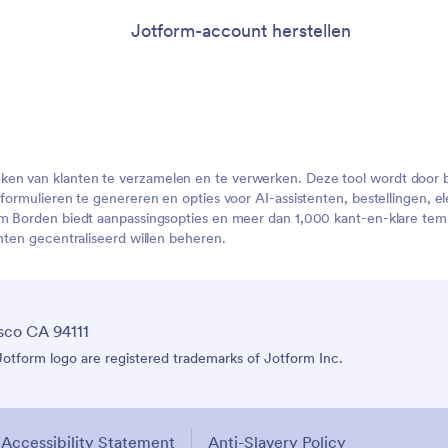
Jotform-account herstellen
en van klanten te verzamelen en te verwerken. Deze tool wordt door b
it formulieren te genereren en opties voor AI-assistenten, bestellinge
rm Borden biedt aanpassingsopties en meer dan 1,000 kant-en-klare tem
anten gecentraliseerd willen beheren.
sco CA 94111
tform logo are registered trademarks of Jotform Inc.
Accessibility Statement
Anti-Slavery Policy