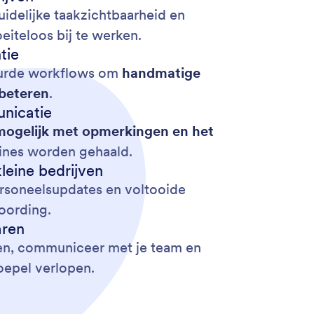
uidelijke taakzichtbaarheid en
eiteloos bij te werken.
tie
tuurde workflows om
handmatige
rbeteren
.
nicatie
mogelijk met opmerkingen en het
dlines worden gehaald.
leine bedrijven
ersoneelsupdates en voltooide
oording.
aren
sen, communiceer met je team en
soepel verlopen.