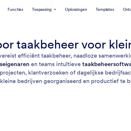
Functies
Toepassing
Oplossingen
Templates
Ont
or taakbeheer voor klei
 vereist efficiënt taakbeheer, naadloze samenwer
fseigenaren
en teams intuïtieve
taakbeheersoftw
 projecten, klantverzoeken of dagelijkse bedrijfsa
 kleine bedrijven georganiseerd en productief te bl