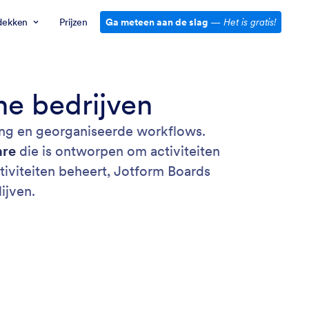
dekken
Prijzen
Ga meteen aan de slag
—
Het is gratis!
ne bedrijven
king en georganiseerde workflows.
are
die is ontworpen om activiteiten
ctiviteiten beheert, Jotform Boards
ijven.