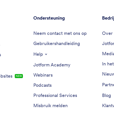
Ondersteuning
Bedri
Neem contact met ons op
Over 
Gebruikershandleiding
Jotfo
s
Media
Help
s
In he
Jotform Academy
Nieuw
Webinars
bsites
NEW
Partn
Podcasts
Professional Services
Blog
Misbruik melden
Klant