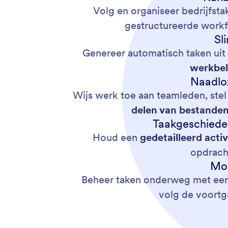
Volg en organiseer bedrijfst
gestructureerde workfl
Sl
Genereer automatisch taken uit
werkbel
Naadlo
Wijs werk toe aan teamleden, ste
delen van bestande
Taakgeschieden
Houd een
gedetailleerd acti
opdrach
Mob
Beheer taken onderweg met een 
volg de voortga