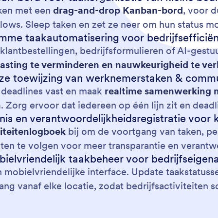
aken met een
drag-and-drop Kanban-bord
, voor d
ows. Sleep taken en zet ze neer om hun status mo
imme taakautomatisering voor bedrijfsefficiën
 klantbestellingen, bedrijfsformulieren of AI-ges
asting te verminderen en nauwkeurigheid te ve
ze toewijzing van werknemerstaken & commu
l deadlines vast en maak
realtime samenwerking 
n
. Zorg ervoor dat iedereen op één lijn zit en dea
is en verantwoordelijkheidsregistratie voor k
viteitenlogboek
bij om de voortgang van taken, p
ten te volgen voor meer transparantie en verantw
ielvriendelijk taakbeheer voor bedrijfseigen
mobielvriendelijke interface. Update taakstatus
ng vanaf elke locatie, zodat bedrijfsactiviteiten 