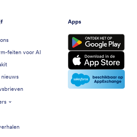
jf
Apps
ons
rm-feiten voor AI
kit
t nieuws
sbrieven
ers
verhalen