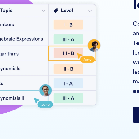
Co
an
T
le
wo
le
ma
ea