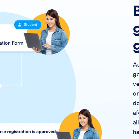
A
go
ve
on
do
af
al
ha