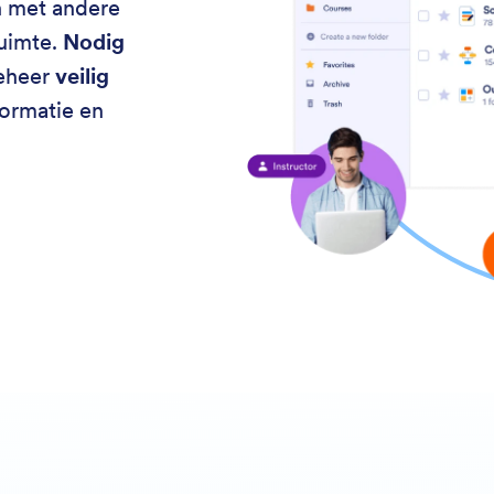
 met andere
ruimte.
Nodig
Beheer
veilig
ormatie en