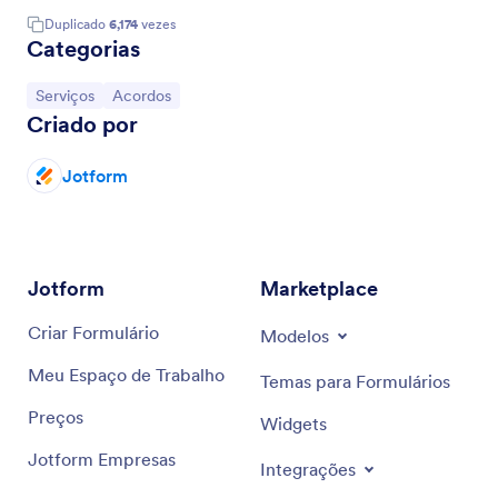
Duplicado
6,174
vezes
Categorias
Ir para Categoria:
Ir para Categoria:
Serviços
Acordos
Criado por
Jotform
Jotform
Marketplace
Criar Formulário
Modelos
Meu Espaço de Trabalho
Temas para Formulários
Preços
Widgets
Jotform Empresas
Integrações