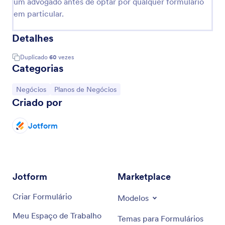
um advogado antes de optar por qualquer formulário
em particular.
Detalhes
Duplicado
60
vezes
Categorias
Ir para Categoria:
Ir para Categoria:
Negócios
Planos de Negócios
Criado por
Jotform
Jotform
Marketplace
Criar Formulário
Modelos
Meu Espaço de Trabalho
Temas para Formulários