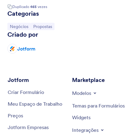
Duplicado
465
vezes
Categorias
Ir para Categoria:
Ir para Categoria:
Negócios
Propostas
Criado por
Jotform
Jotform
Marketplace
Criar Formulário
Modelos
Meu Espaço de Trabalho
Temas para Formulários
Preços
Widgets
Jotform Empresas
Integrações