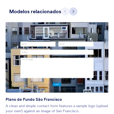
Modelos relacionados
Anterior
Avançar
Apple Field
A transparent form theme with big red apple background.
Curtido:
8
Usado:
91
Plano de Fundo São Francisco
Detalhes
A clean and simple contact form features a sample logo (upload
your own!) against an image of San Francisco.