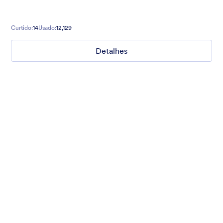
Curtido:
14
Usado:
12,129
Detalhes
Nonprofit Christmas Celebration
Form theme for Christmas holidays
Curtido:
8
Usado:
92