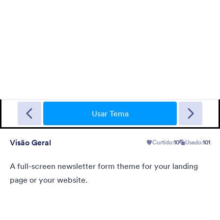
Garage Sale
A form theme with garage background. Ideal for garage sale
donation form.
Usar Tema
Visão Geral
Curtido:
10
Usado:
101
Curtido:
5
Usado:
49
Detalhes
A full-screen newsletter form theme for your landing
page or your website.