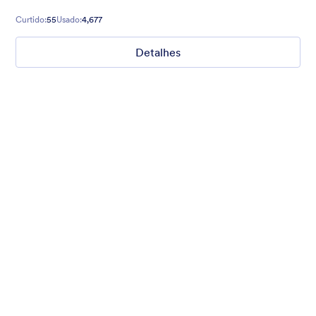
Curtido:
55
Usado:
4,677
Detalhes
Nonprofit Christmas Celebration
Form theme for Christmas holidays
Curtido:
8
Usado:
92