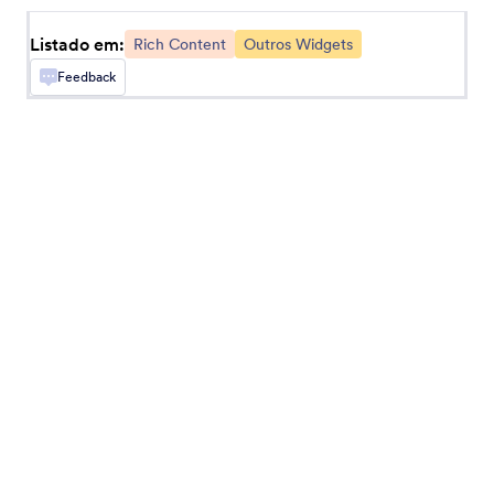
Termos Curtos Roláveis
Listado em:
Rich Content
Outros Widgets
Adicione termos e condições roláveis ao seu
Feedback
formulário
QR Code
Adicione um QR code ao seu formulário
Leitor de QR Code
Permita que usuários escaneiem QR codes
através de seus formulários
Deslizador
Adicione um deslizador ao seu formulário