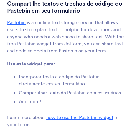
Tabela de Dados
Compartilhe textos e trechos de código do
Adicione uma tabela de dados ao seu formulário
Pastebin em seu formulário
Pastebin
is an online text storage service that allows
Incorporador de PDFs
users to store plain text — helpful for developers and
Incorpore e exiba PDFs em seu formulário
anyone who needs a web space to share text. With this
free Pastebin widget from Jotform, you can share text
and code snippets from Pastebin on your form.
YouTube
Incorpore vídeos do YouTube ao seu formulário
Use este widget para:
Incorporar texto e código do Pastebin
Botões de Seleção
diretamente em seu formulário
Adicione botões de seleção sólidos ao seu
Compartilhar texto do Pastebin com os usuários
formulário
And more!
Revisar Antes de Enviar
Learn more about
how to use the Pastebin widget
in
Permita que usuários revisem seus envios
your forms.