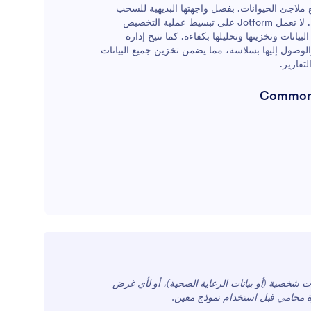
لب توقيع ملاجئ الحيوانات. بفضل واجهتها البديهية للسحب
والإفلات، يمكن للمستخدمين تخصيص القوالب بسهولة لتلبية احتياجاتهم المحددة. لا تعمل Jotform على تبسيط عملية التخصيص
انات وتخزينها وتحليلها بكفاءة. كما تتيح إدارة
مستخدمين تنظيم معلوماتهم والوصول إليها بسلاسة، مما يضمن تخزين جميع البيانات
تقارير.
Common P
For Managers
For Teams
ات شخصية (أو بيانات الرعاية الصحية)، أو لأي غرض
شارة محامي قبل استخدام نموذج معين.
For Customers