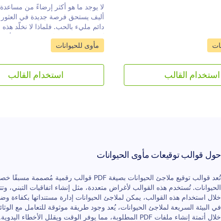
لا يوجد ما هو أكثر إرضاءً من مساعدة
أليف يستحق فرصة جديدة في العثور
دائم مليء بالحب. فلماذا لا نخلّد هذه 
يُعد قالب شهادة تبنّي الحيوانات الأليف
ئة:
انتقل إلى الفئة:
ات
مأوى للحيوانات
الخاص بنا الطريقة المثالية لمراكز تبنّ
لإنشاء شهادات تبنّي جميلة لأصحاب ال
الجدد. ما عليك سوى إدخال اسم المتب
استخدام القالب
استخدام القالب
الحيوان، وتاريخ التبنّي، وسيحوّل القالب 
المعلوم
يمكنك بس
في سجلاتك، أو طباعتها وتقديمها في بر
الفخورين بحيواناتهم. سواء كان الحيو
كلبًا أو أرنبًا أو من الزواحف، فإن مح
PDF الخاص بنا يجعل من السهل تصم
مميز. فقط اسحب وأسقط العناصر لإ
حول قوالب توقيعات مأوى الحيوانات
مركز التبنّي الخاص بك، أو قم بتعدي
والألوان، أو حتى أدرج صورة لهذا الكا
المحظوظ!مع قالب شهادة تبنّي الحيوان
تُعد قوالب توقيع ملاجئ الحيوانات بصيغة PDF قوالب
المجاني، يمكنك إنشاء تذكار رائع تلقائي
الحيوانات. تُستخدم هذه القوالب لأغراض متعددة، مثل إنشاء اتفاقيات التبني، وت
حيوان يتم تبنّيه.إذا كنت ترغب في إنش
خلال استخدام هذه القوالب، يمكن لملاجئ الحيوانات إدارة مستنداتها بكفاءة وض
لتبنّي الحيوانات الأليفة، يُرجى زيارة 
في البيئة السريعة لملاجئ الحيوانات، يُعد وجود طريقة موثوقة للتعامل مع الوثائق 
المشار إليها.
خلال أتمتة إنشاء ملفات PDF المطلوبة، مما يوفر الوقت ويقلل الأخطاء اليدوية.