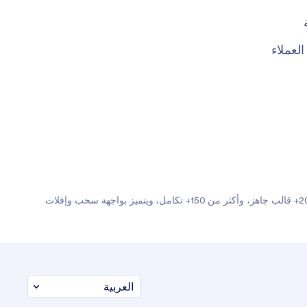
عملاء
Jotform هو أسهل منشئ نماذج عبر الإنترنت بفضل نماذجه القوية التي تنجز المهام، ويثق به أكثر من 35 مليون مستخدم حول العالم. يضم أكثر من 20,000+ قالب جاهز، وأكثر من 150+ تكامل، ويتميز بواجهة سحب وإفلات