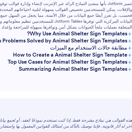
تتميز Jotform بأنها منشئ النماذج الرائد عبر الإنترنت لإنشاء وإدارة قوا
فحسب، بل تعزز أيضًا جمع البيانات من خلال الأتمتة، مما يجعل من السهل جمع البي
البيانات المركزية التي توفرها Jotform Tables لل
المتعلقة بعمليات ملجأ الحيوانات بشكل آمن وتوافرها بسهولة للمراجعة وإعداد ال
+
Why Use Animal Shelter Sign Templates?
+
roblems Solved by Animal Shelter Sign Templates
+
مطابقة حالات الاستخدام مع الميزات
+
How to Create a Animal Shelter Sign Template
+
Top Use Cases for Animal Shelter Sign Templates
+
Summarizing Animal Shelter Sign Templates
هذه القوالب هي نماذج مقترحة فقط. إذا كنت تستخدم نموذجًا كعقد، أو لجمع بيان
آخر له آثار قانونية، فإننا نوصيك بالتأكد من امتثالك للقوانين المعمول بها واست