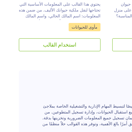
 حيوان
يحتوي هذا القالب على المعلومات الأساسية التي
 على منزل
تحتاجها لنقل ملكية حيوانك الأليف. من ضمن هذه
المناسبة؟
المعلومات: اسم المالك الحالي، واسم المالك
ة المجاني
الجديد، ووصف الحيوان أو الحيوان الأليف،
انتقل إلى الفئة:
مأوى للحيوانات
ي الحيوانات
وشروط الاتفاق. يمكنك بسهولة تعديل هذه
حيوانات
المعلومات، أو حذف أو إضافة أي تفاصيل حسب
نّي، واسم
الحاجة. كما يتيح لك إضافة صور أو شعارات
استخدام القالب
تلقائيًا
للتخصيص.تبحث عن نموذج تبني حيوان أليف؟
ات المُدخلة إلى ملفات PDF مذهلة.
يمكنك زيارة الصفحة المشار إليها للاطلاع عليه.
هولة تنزيل ملفات الـPDF للاحتفاظ بها
واز للآباء
ان قطة أو
رر ملفات
يم قالب
ضافة شعار
ل الخطوط
ئن
ات الأليفة
 رقمية مُصممة مسبقًا خصيصًا لتبسيط المهام الإدارية والتشغيلية الخاصة بملاجئ
ًا لكل
تبع استقبال الحيوانات، وإدارة تسجيل المتطوعين. من
اء نموذج
مان تسجيل جميع المعلومات الضرورية وتخزينها بدقة.
الصفحة
أمرًا بالغ الأهمية، وتوفر هذه القوالب حلاً منظمًا من