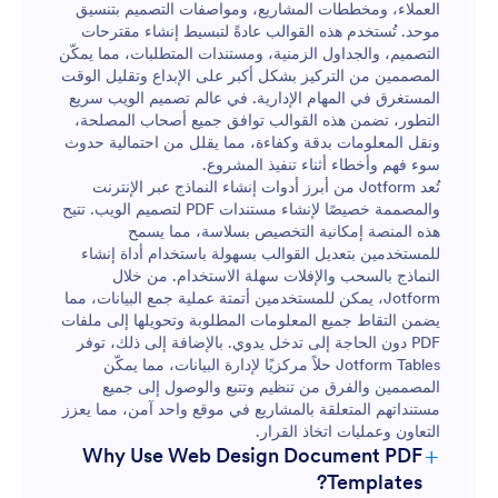
العملاء، ومخططات المشاريع، ومواصفات التصميم بتنسيق
موحد. تُستخدم هذه القوالب عادةً لتبسيط إنشاء مقترحات
التصميم، والجداول الزمنية، ومستندات المتطلبات، مما يمكّن
المصممين من التركيز بشكل أكبر على الإبداع وتقليل الوقت
المستغرق في المهام الإدارية. في عالم تصميم الويب سريع
التطور، تضمن هذه القوالب توافق جميع أصحاب المصلحة،
ونقل المعلومات بدقة وكفاءة، مما يقلل من احتمالية حدوث
سوء فهم وأخطاء أثناء تنفيذ المشروع.
تُعد Jotform من أبرز أدوات إنشاء النماذج عبر الإنترنت
والمصممة خصيصًا لإنشاء مستندات PDF لتصميم الويب. تتيح
هذه المنصة إمكانية التخصيص بسلاسة، مما يسمح
للمستخدمين بتعديل القوالب بسهولة باستخدام أداة إنشاء
النماذج بالسحب والإفلات سهلة الاستخدام. من خلال
Jotform، يمكن للمستخدمين أتمتة عملية جمع البيانات، مما
يضمن التقاط جميع المعلومات المطلوبة وتحويلها إلى ملفات
PDF دون الحاجة إلى تدخل يدوي. بالإضافة إلى ذلك، توفر
Jotform Tables حلاً مركزيًا لإدارة البيانات، مما يمكّن
المصممين والفرق من تنظيم وتتبع والوصول إلى جميع
مستنداتهم المتعلقة بالمشاريع في موقع واحد آمن، مما يعزز
التعاون وعمليات اتخاذ القرار.
+
Why Use Web Design Document PDF
Templates?