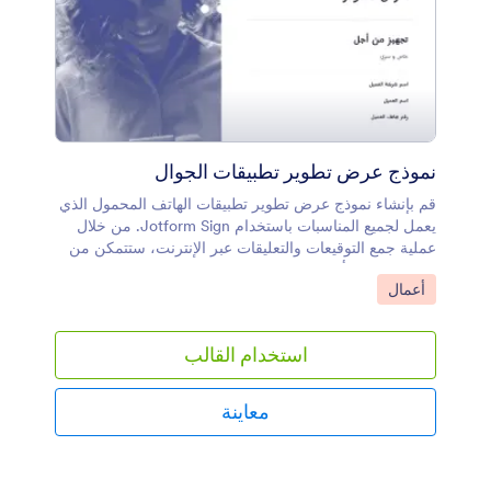
نموذج عرض تطوير تطبيقات الجوال
قم بإنشاء نموذج عرض تطوير تطبيقات الهاتف المحمول الذي
يعمل لجميع المناسبات باستخدام Jotform Sign. من خلال
عملية جمع التوقيعات والتعليقات عبر الإنترنت، ستتمكن من
إدارة توقيعات أعضاء فريقك في مكان واحد مناسب. شاركه
انتقل إلى الفئة:
أعمال
عبر البريد الإلكتروني أو قم بتضمينه في موقع فريق عملك
عبر الإنترنت.يعد تخصيص نموذج عرض تطوير تطبيقات
الأجهزة المحمولة هذا أمرًا بسيطًا وفعالًا باستخدام Jotform
استخدام القالب
Sign. قم بتحديث الشروط والأحكام وإضافة حقول النموذج أو
إزالتها وتغيير الخطوط والألوان وإجراء تغييرات تجميلية أخرى
دون الحاجة إلى ترميز. قم بإنشاء عرض التطبيق الخاص بك،
معاينة
وأرسله مباشرة إلى فريقك، وابدأ في جمع التوقيعات
والملاحظات على الفور. تعاون بشكل أكثر ذكاءً مع Jotform.
لتجميع التوقيعات الإلكترونية على أي جهاز، قم بإنشاء مستند
توقيع إلكتروني باستخدام Jotform Sign.