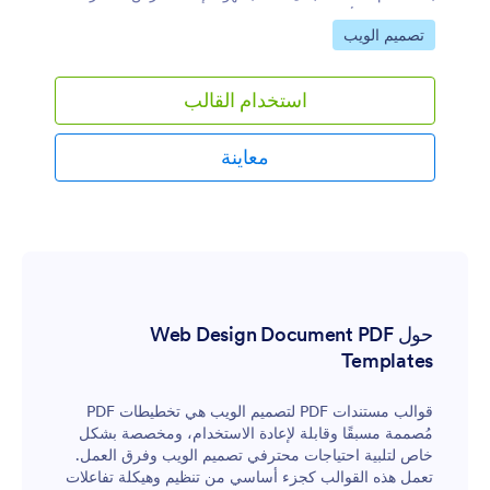
بصيغة PDF لأعمال التصميم الخاصة بك. يتم تحديث العرض
انتقل إلى الفئة:
تصميم الويب
تلقائيًا بالمعلومات من نموذج الطلب أو استمارة الطلب التي
يملؤها عملاؤك.عادةً ما يتم إنشاء المستند بصيغة PDF يمكن
إرسالها للعملاء في أي وقت أو الاحتفاظ بها لأغراض
استخدام القالب
المراجعة. لتعديل قالب عرض أسعار تصميم الجرافيك بما
يتناسب مع احتياجاتك، يمكنك استخدام محرر PDF الخاص بـ
Jotform. الميزة هي أنك ستحتاج فقط إلى السحب والإفلات
معاينة
للعناصر دون الحاجة إلى أي معرفة بالبرمجة.
حول Web Design Document PDF
Templates
قوالب مستندات PDF لتصميم الويب هي تخطيطات PDF
مُصممة مسبقًا وقابلة لإعادة الاستخدام، ومخصصة بشكل
خاص لتلبية احتياجات محترفي تصميم الويب وفرق العمل.
تعمل هذه القوالب كجزء أساسي من تنظيم وهيكلة تفاعلات